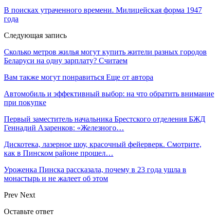
В поисках утраченного времени. Милицейская форма 1947
года
Следующая запись
Сколько метров жилья могут купить жители разных городов
Беларуси на одну зарплату? Считаем
Вам также могут понравиться
Еще от автора
Автомобиль и эффективный выбор: на что обратить внимание
при покупке
Первый заместитель начальника Брестского отделения БЖД
Геннадий Азаренков: «Железного…
Дискотека, лазерное шоу, красочный фейерверк. Смотрите,
как в Пинском районе прошел…
Уроженка Пинска рассказала, почему в 23 года ушла в
монастырь и не жалеет об этом
Prev
Next
Оставьте ответ