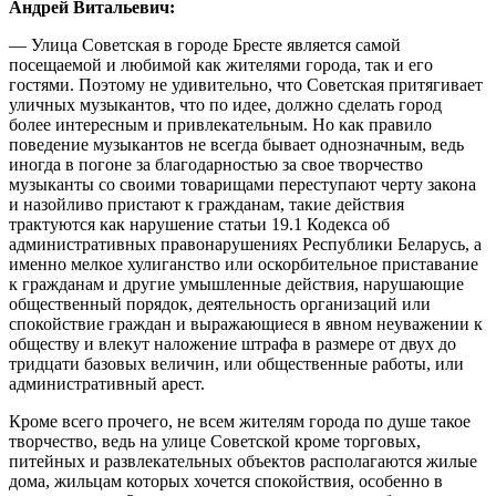
Андрей Витальевич:
— Улица Советская в городе Бресте является самой
посещаемой и любимой как жителями города, так и его
гостями. Поэтому не удивительно, что Советская притягивает
уличных музыкантов, что по идее, должно сделать город
более интересным и привлекательным. Но как правило
поведение музыкантов не всегда бывает однозначным, ведь
иногда в погоне за благодарностью за свое творчество
музыканты со своими товарищами переступают черту закона
и назойливо пристают к гражданам, такие действия
трактуются как нарушение статьи 19.1 Кодекса об
административных правонарушениях Республики Беларусь, а
именно мелкое хулиганство или оскорбительное приставание
к гражданам и другие умышленные действия, нарушающие
общественный порядок, деятельность организаций или
спокойствие граждан и выражающиеся в явном неуважении к
обществу и влекут наложение штрафа в размере от двух до
тридцати базовых величин, или общественные работы, или
административный арест.
Кроме всего прочего, не всем жителям города по душе такое
творчество, ведь на улице Советской кроме торговых,
питейных и развлекательных объектов располагаются жилые
дома, жильцам которых хочется спокойствия, особенно в