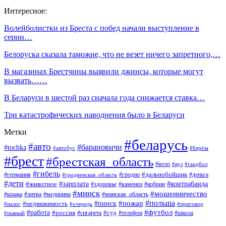
Интересное:
Волейболистки из Бреста с побед начали выступление в
серии…
Белоруска сказала таможне, что не везет ничего запретного,…
В магазинах Брестчины выявили джинсы, которые могут
вызвать……
В Беларуси в шестой раз сначала года снижается ставка…
Три катастрофических наводнения было в Беларуси
Метки
#беларусь
#авто
#барановичи
#tochka
#автобус
#берёза
#брест
#брестская_область
#вело
#вуз
#гандбол
#гибель
#дальнобойщик
#германия
#гродно
#гродненская_область
#деньга
#дети
#зарплата
#животное
#контрабанда
#здоровье
#каменец
#кобрин
#минск
#мошенничество
#кража
#литва
#медицина
#минская_область
#пожар
#польша
#пинск
#недвижимость
#налог
#приговор
#очередь
#работа
#футбол
#суд
#россия
#телефон
#пьяный
#сигарета
#школа