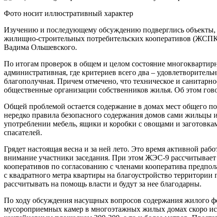
Фото носит иллюстративный характер
Изучению и последующему обсуждению подверглись объекты, к
жилищно-строительных потребительских кооперативов (ЖСПК)
Вадима Ольшевского.
По итогам проверок в общем и целом состояние многоквартирн
административная, где критериев всего два – удовлетворитель
благополучная. Причем отмечено, что техническое и санитарно
общественные организации собственников жилья. Об этом гово
Общей проблемой остается содержание в домах мест общего п
нередко правила безопасного содержания домов сами жильцы 
употреблении мебель, ящики и коробки с овощами и заготовка
спасателей.
Грядет настоящая весна и за ней лето. Это время активной ра
внимание участники заседания. При этом ЖЭС-9 рассчитывает
кооперативов по согласованию с членами кооператива предпола
с квадратного метра квартиры на благоустройство территории 
рассчитывать на помощь власти и будут за нее благодарны.
По ходу обсуждения насущных вопросов содержания жилого фо
мусороприемных камер в многоэтажных жилых домах скоро исп