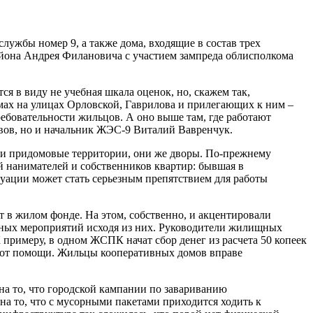
жбы номер 9, а также дома, входящие в состав трех
йона Андрея Филановича с участием зампреда облисполкома
 в виду не учебная шкала оценок, но, скажем так,
домах на улицах Орловской, Гаврилова и прилегающих к ним –
ребовательности жильцов. А оно выше там, где работают
ивов, но и начальник ЖЭС-9 Виталий Вавренчук.
ы и придомовые территории, они же дворы. По-прежнему
 нанимателей и собственников квартир: бывшая в
туации может стать серьезным препятствием для работы
т в жилом фонде. На этом, собственно, и акцентировали
тных мероприятий исходя из них. Руководители жилищных
 примеру, в одном ЖСПК начат сбор денег из расчета 50 копеек
ся от помощи. Жильцы кооперативных домов вправе
а то, что городской кампании по завариванию
 то, что с мусорными пакетами приходится ходить к