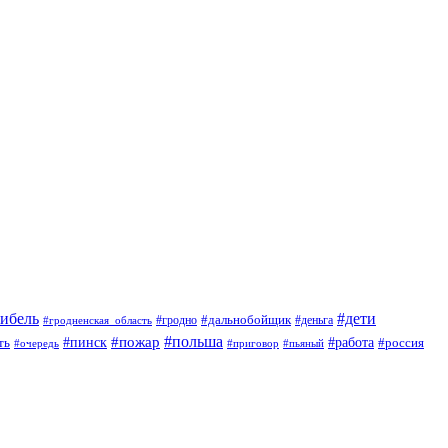
гибель
#дети
#дальнобойщик
#гродно
#гродненская_область
#деньга
#пожар
#польша
#пинск
#работа
ть
#россия
#приговор
#пьяный
#очередь