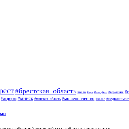
рест
#брестская_область
#
#вело
#германия
#вуз
#гандбол
#минск
#мошенничество
#недвижимос
#медицина
#минская_область
#налог
ами
олько с обратной активной ссылкой на страницу статьи.