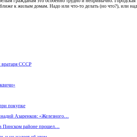
релым гражданам это особенно трудно и непривычно. Городская 
ближе к жилым домам. Надо или что-то делать (но что?), или н
я вратаря СССР
сквичи»
при покупке
еннадий Азаренков: «Железного…
к в Пинском районе прошел…
ь и не жалеет об этом