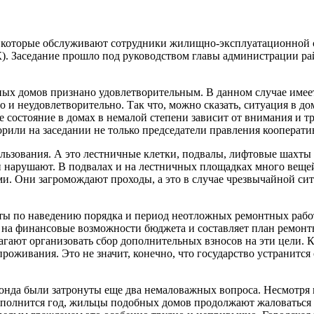
оторые обслуживают сотрудники жилищно-эксплуатационной слу
. Заседание прошло под руководством главы администрации ра
ых домов признано удовлетворительным. В данном случае имеется
но и неудовлетворительно. Так что, можно сказать, ситуация в 
е состояние в домах в немалой степени зависит от внимания и т
рили на заседании не только председатели правления кооперат
ользования. А это лестничные клетки, подвалы, лифтовые шахт
и нарушают. В подвалах и на лестничных площадках много вещей
ми. Они загромождают проходы, а это в случае чрезвычайной си
боты по наведению порядка и период неотложных ремонтных рабо
 на финансовые возможности бюджета и составляет план ремон
гают организовать сбор дополнительных взносов на эти цели. К
проживания. Это не значит, конечно, что государство устранит
нда были затронуты еще два немаловажных вопроса. Несмотря н
олнится год, жильцы подобных домов продолжают жаловаться на