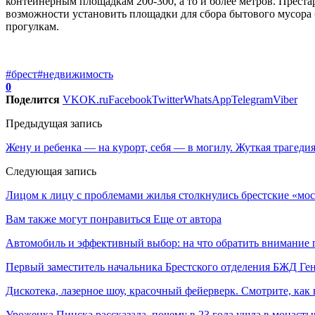
контейнерным площадкам 200-300, а то и более метров. Преста
возможности установить площадки для сбора бытового мусора 
прогулкам.
#брест
#недвижимость
0
Поделится
VK
OK.ru
Facebook
Twitter
WhatsApp
Telegram
Viber
Предыдущая запись
Жену и ребенка — на курорт, себя — в могилу. Жуткая трагеди
Следующая запись
Лицом к лицу с проблемами жилья столкнулись брестские «мо
Вам также могут понравиться
Еще от автора
Автомобиль и эффективный выбор: на что обратить внимание 
Первый заместитель начальника Брестского отделения БЖД Г
Дискотека, лазерное шоу, красочный фейерверк. Смотрите, ка
Уроженка Пинска рассказала, почему в 23 года ушла в монастыр