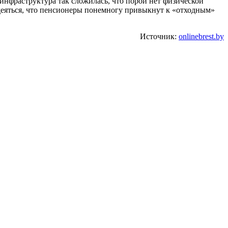
инфраструктура так сложилась, что порой нет физической
адеяться, что пенсионеры понемногу привыкнут к «отходным»
Источник:
onlinebrest.by