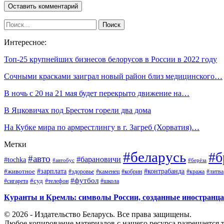
Интересное:
Топ-25 крупнейших бизнесов белорусов в России в 2022 году
Сочными красками заиграл новый район близ медицинского…
В ночь с 20 на 21 мая будет перекрыто движение на…
В Яцковичах под Брестом горели два дома
На Кубке мира по армрестлингу в г. Загреб (Хорватия)…
Метки
#беларусь
#б
#авто
#барановичи
#tochka
#автобус
#берёза
#зарплата
#животное
#контрабанда
#здоровье
#каменец
#кобрин
#кража
#литва
#футбол
#суд
#телефон
#сигарета
#школа
Куранты и Кремль: символы России, созданные иностранц
© 2026 - Издательство Беларусь. Все права защищены.
Любое копирование материалов с нашего ресурса разрешается т