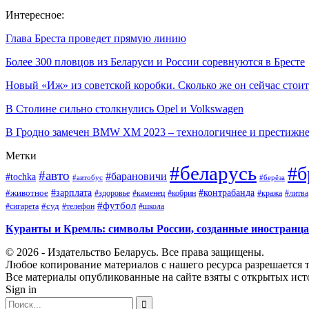
Интересное:
Глава Бреста проведет прямую линию
Более 300 пловцов из Беларуси и России соревнуются в Бресте
Новый «Иж» из советской коробки. Сколько же он сейчас стоит
В Столине сильно столкнулись Opel и Volkswagen
В Гродно замечен BMW XM 2023 – технологичнее и престижн
Метки
#беларусь
#б
#авто
#барановичи
#tochka
#автобус
#берёза
#зарплата
#животное
#контрабанда
#здоровье
#каменец
#кобрин
#кража
#литва
#футбол
#суд
#телефон
#сигарета
#школа
Куранты и Кремль: символы России, созданные иностранц
© 2026 - Издательство Беларусь. Все права защищены.
Любое копирование материалов с нашего ресурса разрешается т
Все материалы опубликованные на сайте взяты с открытых исто
Sign in