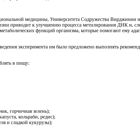
циональной медицины, Университета Содружества Вирджинии и
 жизни приводит к улучшению процесса метилирования ДНК и, с
метаболических функций организма, которые помогают ему адап
роведения эксперимента им было предложено выполнять рекоменд
блять в пищу:
ик, горчичная зелень);
апуста, кольраби, редис);
ля и сладкой кукурузы);