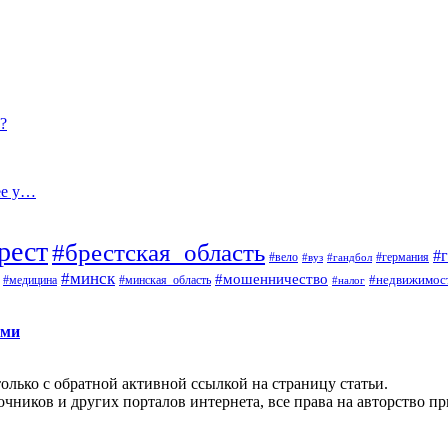
?
ее у…
рест
#брестская_область
#
#вело
#германия
#вуз
#гандбол
#минск
#мошенничество
#недвижимос
#медицина
#минская_область
#налог
ами
олько с обратной активной ссылкой на страницу статьи.
чников и других порталов интернета, все права на авторство п