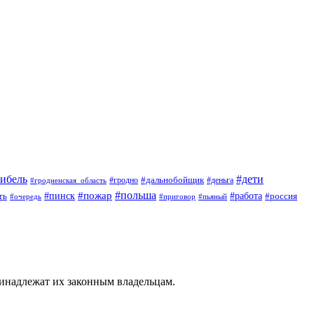
гибель
#дети
#дальнобойщик
#гродно
#гродненская_область
#деньга
#пожар
#польша
#пинск
#работа
ть
#россия
#приговор
#пьяный
#очередь
ринадлежат их законным владельцам.