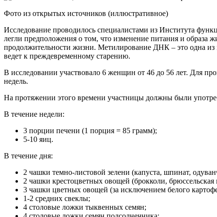
Фото из открытых источников (иллюстративное)
Исследование проводилось специалистами из Института функ
легли предположения о том, что изменение питания и образа
продолжительности жизни. Метилирование ДНК – это одна из 
ведет к преждевременному старению.
В исследовании участвовало 6 женщин от 46 до 56 лет. Для п
недель.
На протяжении этого времени участницы должны были употре
В течение недели:
3 порции печени (1 порция = 85 грамм);
5-10 яиц.
В течение дня:
2 чашки темно-листовой зелени (капуста, шпинат, одуванч
2 чашки крестоцветных овощей (брокколи, брюссельская к
3 чашки цветных овощей (за исключением белого картофе
1-2 средних свеклы;
4 столовые ложки тыквенных семян;
4 столовые ложки семян подсолнечника;