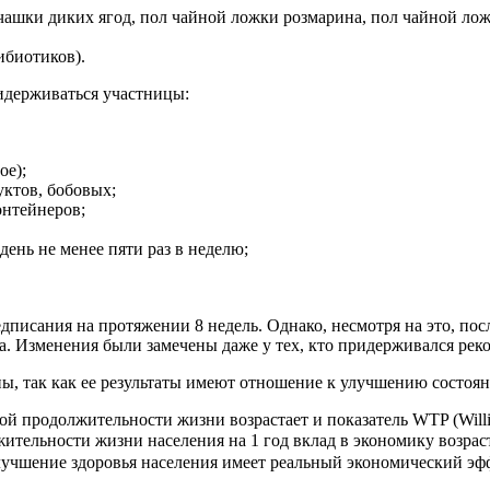
шки диких ягод, пол чайной ложки розмарина, пол чайной ложк
ибиотиков).
идерживаться участницы:
ое);
уктов, бобовых;
нтейнеров;
день не менее пяти раз в неделю;
едписания на протяжении 8 недель. Однако, несмотря на это, пос
да. Изменения были замечены даже у тех, кто придерживался ре
ины, так как ее результаты имеют отношение к улучшению состо
й продолжительности жизни возрастает и показатель WTP (Willi
тельности жизни населения на 1 год вклад в экономику возрасте
улучшение здоровья населения имеет реальный экономический эф