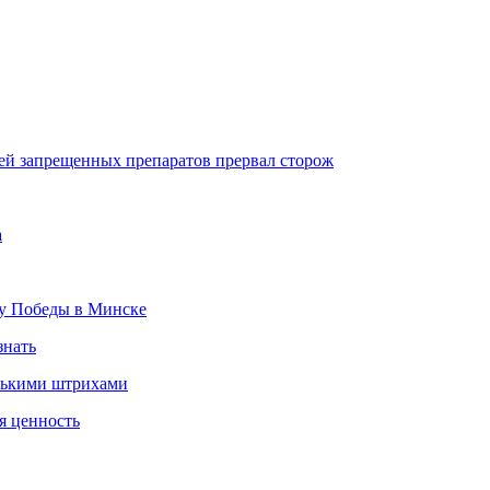
лей запрещенных препаратов прервал сторож
а
ту Победы в Минске
знать
олькими штрихами
я ценность