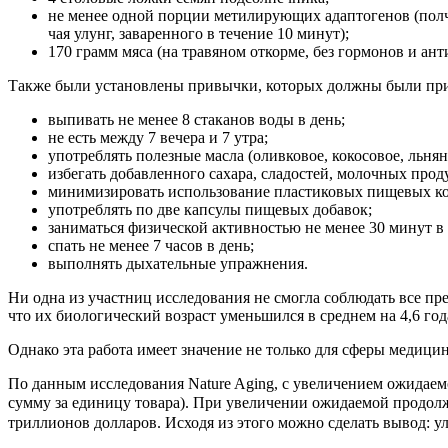
не менее одной порции метилирующих адаптогенов (полча
чая улунг, заваренного в течение 10 минут);
170 грамм мяса (на травяном откорме, без гормонов и ант
Также были установлены привычки, которых должны были пр
выпивать не менее 8 стаканов воды в день;
не есть между 7 вечера и 7 утра;
употреблять полезные масла (оливковое, кокосовое, льнян
избегать добавленного сахара, сладостей, молочных прод
минимизировать использование пластиковых пищевых ко
употреблять по две капсулы пищевых добавок;
заниматься физической активностью не менее 30 минут в 
спать не менее 7 часов в день;
выполнять дыхательные упражнения.
Ни одна из участниц исследования не смогла соблюдать все пр
что их биологический возраст уменьшился в среднем на 4,6 го
Однако эта работа имеет значение не только для сферы медиц
По данным исследования Nature Aging, с увеличением ожидаемо
сумму за единицу товара). При увеличении ожидаемой продолжи
триллионов долларов. Исходя из этого можно сделать вывод: 