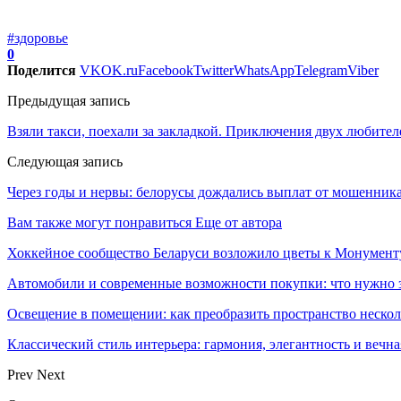
#здоровье
0
Поделится
VK
OK.ru
Facebook
Twitter
WhatsApp
Telegram
Viber
Предыдущая запись
Взяли такси, поехали за закладкой. Приключения двух любите
Следующая запись
Через годы и нервы: белорусы дождались выплат от мошенник
Вам также могут понравиться
Еще от автора
Хоккейное сообщество Беларуси возложило цветы к Монумен
Автомобили и современные возможности покупки: что нужно 
Освещение в помещении: как преобразить пространство неск
Классический стиль интерьера: гармония, элегантность и вечна
Prev
Next