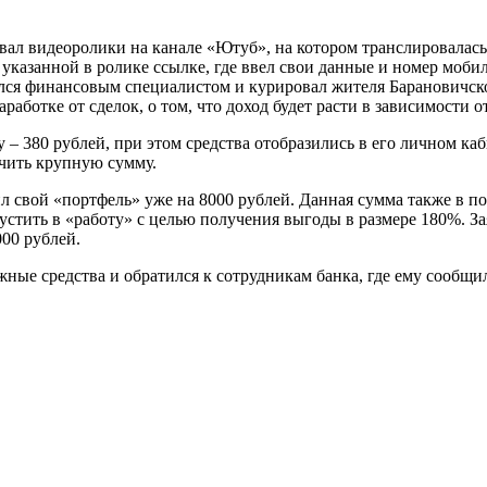
тривал видеоролики на канале «Ютуб», на котором транслировал
 указанной в ролике ссылке, где ввел свои данные и номер моби
лся финансовым специалистом и курировал жителя Барановичско
аботке от сделок, о том, что доход будет расти в зависимости о
– 380 рублей, при этом средства отобразились в его личном к
учить крупную сумму.
л свой «портфель» уже на 8000 рублей. Данная сумма также в п
пустить в «работу» с целью получения выгоды в размере 180%. З
00 рублей.
ные средства и обратился к сотрудникам банка, где ему сообщ