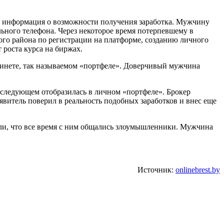
ась информация о возможности получения заработка. Мужчину
льного телефона. Через некоторое время потерпевшему в
го района по регистрации на платформе, созданию личного
т роста курса на биржах.
абинете, так называемом «портфеле». Доверчивый мужчина
оследующем отобразилась в личном «портфеле». Брокер
аявитель поверил в реальность подобных заработков и внес еще
или, что все время с ним общались злоумышленники. Мужчина
Источник:
onlinebrest.by