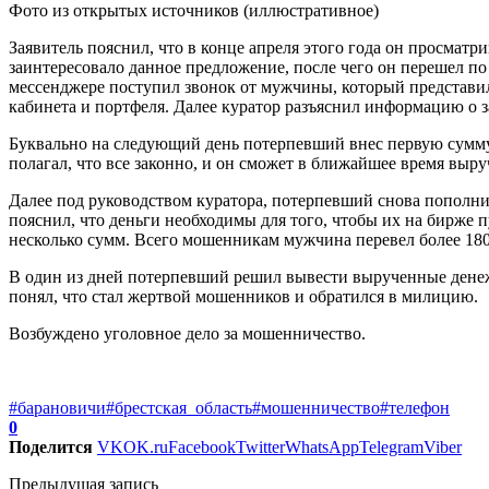
Фото из открытых источников (иллюстративное)
Заявитель пояснил, что в конце апреля этого года он просма
заинтересовало данное предложение, после чего он перешел по
мессенджере поступил звонок от мужчины, который представи
кабинета и портфеля. Далее куратор разъяснил информацию о зар
Буквально на следующий день потерпевший внес первую сумму 
полагал, что все законно, и он сможет в ближайшее время выр
Далее под руководством куратора, потерпевший снова пополни
пояснил, что деньги необходимы для того, чтобы их на бирже 
несколько сумм. Всего мошенникам мужчина перевел более 180
В один из дней потерпевший решил вывести вырученные денеж
понял, что стал жертвой мошенников и обратился в милицию.
Возбуждено уголовное дело за мошенничество.
#барановичи
#брестская_область
#мошенничество
#телефон
0
Поделится
VK
OK.ru
Facebook
Twitter
WhatsApp
Telegram
Viber
Предыдущая запись