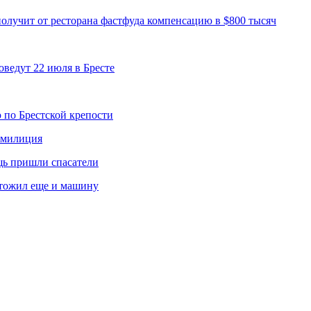
олучит от ресторана фастфуда компенсацию в $800 тысяч
оведут 22 июля в Бресте
 по Брестской крепости
а милиция
щь пришли спасатели
чтожил еще и машину