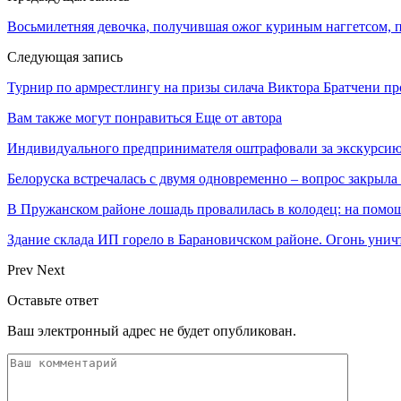
Восьмилетняя девочка, получившая ожог куриным наггетсом, п
Следующая запись
Турнир по армрестлингу на призы силача Виктора Братчени пр
Вам также могут понравиться
Еще от автора
Индивидуального предпринимателя оштрафовали за экскурсию
Белоруска встречалась с двумя одновременно – вопрос закрыл
В Пружанском районе лошадь провалилась в колодец: на помо
Здание склада ИП горело в Барановичском районе. Огонь уни
Prev
Next
Оставьте ответ
Ваш электронный адрес не будет опубликован.