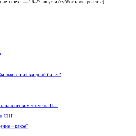
 четырех» — 26-27 августа (суббота-воскресенье).
ж
колько стоит входной билет?
тана в первом матче на II…
ан СНГ
ение – какое?