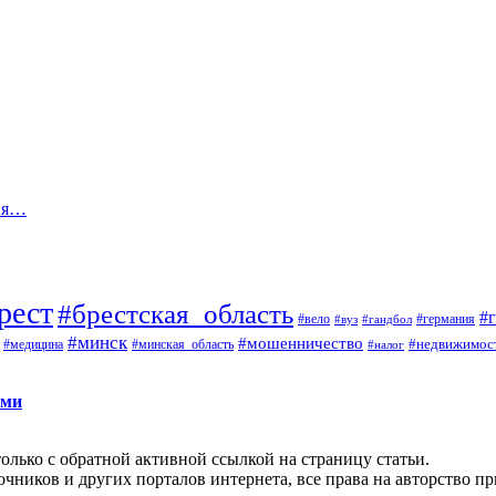
дня…
рест
#брестская_область
#
#вело
#германия
#вуз
#гандбол
#минск
#мошенничество
#недвижимос
#медицина
#минская_область
#налог
ами
олько с обратной активной ссылкой на страницу статьи.
чников и других порталов интернета, все права на авторство п