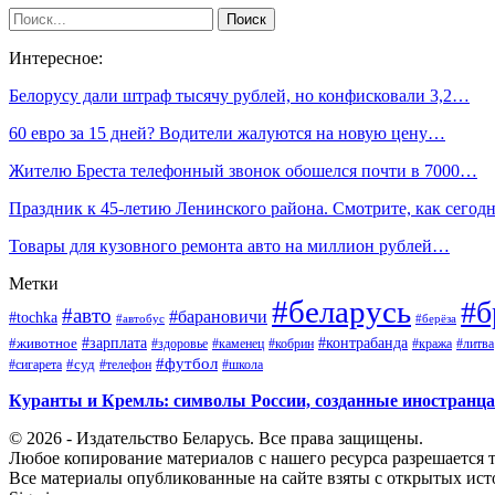
Интересное:
Белорусу дали штраф тысячу рублей, но конфисковали 3,2…
60 евро за 15 дней? Водители жалуются на новую цену…
Жителю Бреста телефонный звонок обошелся почти в 7000…
Праздник к 45-летию Ленинского района. Смотрите, как сего
Товары для кузовного ремонта авто на миллион рублей…
Метки
#беларусь
#б
#авто
#барановичи
#tochka
#автобус
#берёза
#зарплата
#животное
#контрабанда
#здоровье
#каменец
#кобрин
#кража
#литва
#футбол
#суд
#телефон
#сигарета
#школа
Куранты и Кремль: символы России, созданные иностранц
© 2026 - Издательство Беларусь. Все права защищены.
Любое копирование материалов с нашего ресурса разрешается т
Все материалы опубликованные на сайте взяты с открытых исто