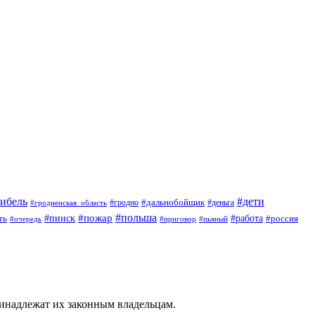
гибель
#дети
#дальнобойщик
#гродно
#гродненская_область
#деньга
#пожар
#польша
#пинск
#работа
ть
#россия
#приговор
#пьяный
#очередь
ринадлежат их законным владельцам.