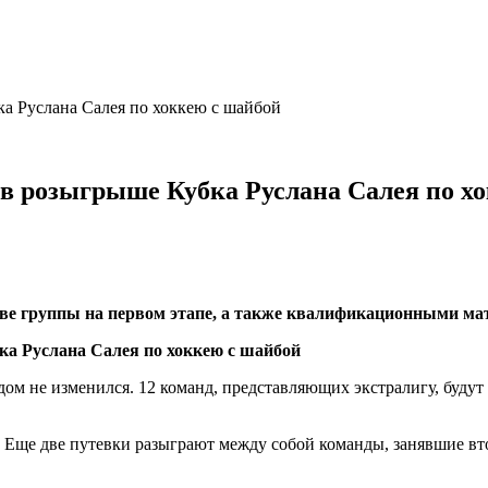
а Руслана Салея по хоккею с шайбой
в розыгрыше Кубка Руслана Салея по х
 две группы на первом этапе, а также квалификационными м
дом не изменился. 12 команд, представляющих экстралигу, буду
Еще две путевки разыграют между собой команды, занявшие втор