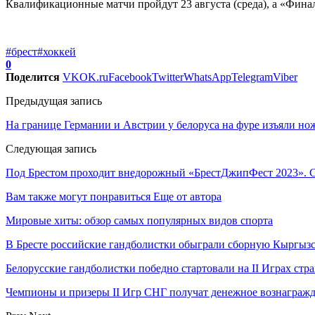
Квалификационные матчи пройдут 23 августа (среда), а «Финал
#брест
#хоккей
0
Поделится
VK
OK.ru
Facebook
Twitter
WhatsApp
Telegram
Viber
Предыдущая запись
На границе Германии и Австрии у белоруса на фуре изъяли но
Следующая запись
Под Брестом проходит внедорожный «БрестДжипФест 2023». С
Вам также могут понравиться
Еще от автора
Мировые хиты: обзор самых популярных видов спорта
В Бресте российские гандболистки обыграли сборную Кыргызс
Белорусские гандболистки победно стартовали на II Играх стр
Чемпионы и призеры II Игр СНГ получат денежное вознагражд