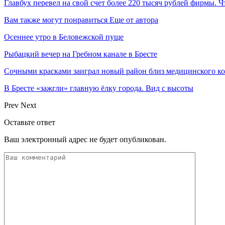
Главбух перевел на свой счет более 220 тысяч рублей фирмы. Ч
Вам также могут понравиться
Еще от автора
Осеннее утро в Беловежской пуще
Рыбацкий вечер на Гребном канале в Бресте
Сочными красками заиграл новый район близ медицинского к
В Бресте «зажгли» главную ёлку города. Вид с высоты
Prev
Next
Оставьте ответ
Ваш электронный адрес не будет опубликован.