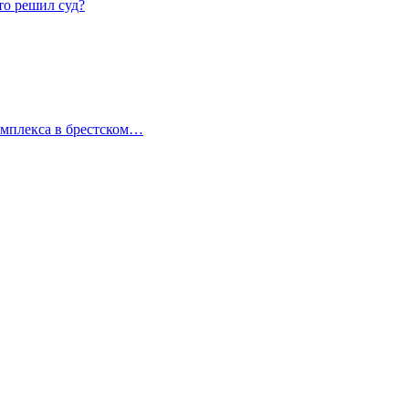
то решил суд?
омплекса в брестском…