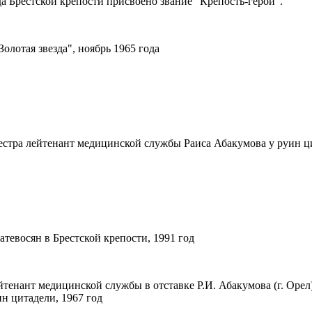
а Брестской крепости присвоено звание "Крепость-герой".
олотая звезда", ноябрь 1965 года
стра лейтенант медицинской службы Раиса Абакумова у руин ци
тевосян в Брестской крепости, 1991 год
енант медицинской службы в отставке Р.И. Абакумова (г. Орел
ин цитадели, 1967 год