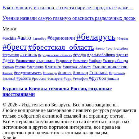
Взять машину из салона, а спустя пару лет продать ее даже…
Ученые назвали самую главную опасность разделочных досок
Метки
#беларусь
#авто
#барановичи
#tochka
#автобус
#берёза
#брест
#брестская_область
#вело
#вуз
#гандбол
#гибель
#дальнобойщик
#германия
#гродно
#гродненская_область
#деньга
#дети
#зарплата
#животное
#контрабанда
#здоровье
#каменец
#кобрин
#минск
#мошенничество
#кража
#литва
#медицина
#минская_область
#пожар
#польша
#пинск
#недвижимость
#налог
#приговор
#очередь
#работа
#футбол
#суд
#россия
#телефон
#пьяный
#сигарета
#школа
Куранты и Кремль: символы России, созданные
иностранцами
© 2026 - Издательство Беларусь. Все права защищены.
Любое копирование материалов с нашего ресурса разрешается
только с обратной активной ссылкой на страницу статьи.
Все материалы опубликованные на сайте взяты с открытых
источников и других порталов интернета, все права на
авторство принадлежат их законным владельцам.
Sign in