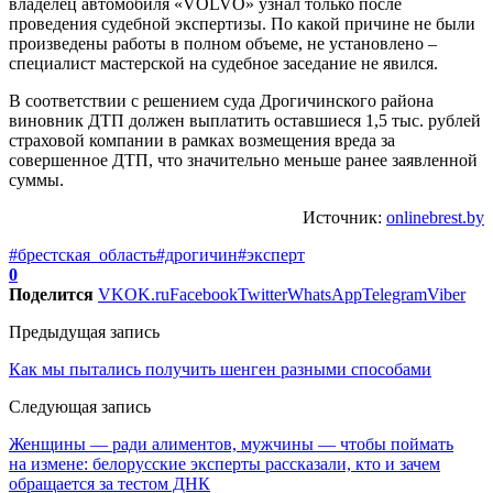
владелец автомобиля «VOLVO» узнал только после
проведения судебной экспертизы. По какой причине не были
произведены работы в полном объеме, не установлено –
специалист мастерской на судебное заседание не явился.
В соответствии с решением суда Дрогичинского района
виновник ДТП должен выплатить оставшиеся 1,5 тыс. рублей
страховой компании в рамках возмещения вреда за
совершенное ДТП, что значительно меньше ранее заявленной
суммы.
Источник:
onlinebrest.by
#брестская_область
#дрогичин
#эксперт
0
Поделится
VK
OK.ru
Facebook
Twitter
WhatsApp
Telegram
Viber
Предыдущая запись
Как мы пытались получить шенген разными способами
Следующая запись
Женщины — ради алиментов, мужчины — чтобы поймать
на измене: белорусские эксперты рассказали, кто и зачем
обращается за тестом ДНК