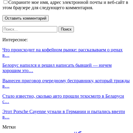
Сохраните мое имя, адрес электронной почты и веб-сайт в
этом браузере для следующего комментария.
Интересное:
Что происходит на кофейном рынке: рассказываем о ценах
в…
Белорус напился и решил написать бывшей — ничем
хорошим это…
Вынесен приговор очередному бесправнику, который трижды
в…
Стало известно, сколько авто прошли техосмотр в Беларуси
с…
Этот Porsche Cayenne угнали в Германии и пытались ввезти
в…
Метки