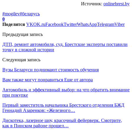
Источник:
onlinebrest.by
#mogilev
#беларусь
0
Поделится
VK
OK.ru
Facebook
Twitter
WhatsApp
Telegram
Viber
Предыдущая запись
ДТП, ремонт автомобиля, суд. Брестские эксперты поставили
точку в сложной истории
Следующая запись
Вузы Беларуси поднимают стоимость обучения
Вам также могут понравиться
Еще от автора
Автомобиль и эффективный выбор: на что обратить внимание
при покупке
Первый заместитель начальника Брестского отделения БЖД
Геннадий Азаренков: «Железного…
Дискотека, лазерное шоу, красочный фейерверк. Смотрите,
как в Пинском районе прошел…