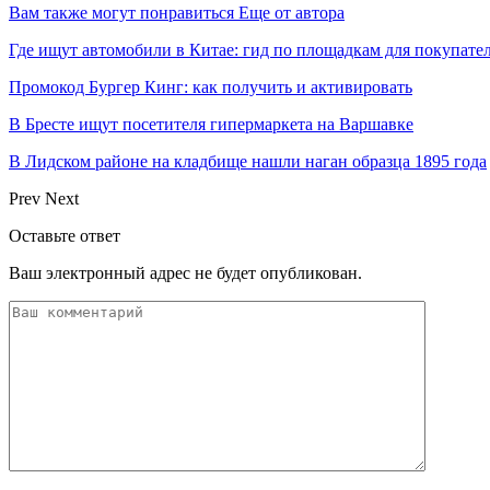
Вам также могут понравиться
Еще от автора
Где ищут автомобили в Китае: гид по площадкам для покупате
Промокод Бургер Кинг: как получить и активировать
В Бресте ищут посетителя гипермаркета на Варшавке
В Лидском районе на кладбище нашли наган образца 1895 года
Prev
Next
Оставьте ответ
Ваш электронный адрес не будет опубликован.