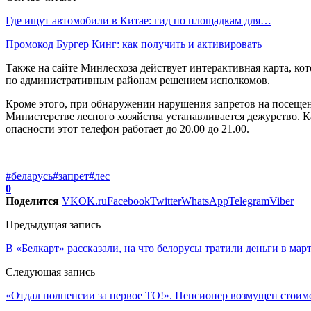
Где ищут автомобили в Китае: гид по площадкам для…
Промокод Бургер Кинг: как получить и активировать
Также на сайте Минлесхоза действует интерактивная карта, к
по административным районам решением исполкомов.
Кроме этого, при обнаружении нарушения запретов на посещен
Министерстве лесного хозяйства устанавливается дежурство. К
опасности этот телефон работает до 20.00 до 21.00.
#беларусь
#запрет
#лес
0
Поделится
VK
OK.ru
Facebook
Twitter
WhatsApp
Telegram
Viber
Предыдущая запись
В «Белкарт» рассказали, на что белорусы тратили деньги в мар
Следующая запись
«Отдал полпенсии за первое ТО!». Пенсионер возмущен стоимо