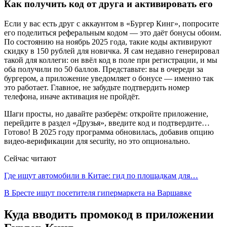
Как получить код от друга и активировать его
Если у вас есть друг с аккаунтом в «Бургер Кинг», попросите
его поделиться реферальным кодом — это даёт бонусы обоим.
По состоянию на ноябрь 2025 года, такие коды активируют
скидку в 150 рублей для новичка. Я сам недавно генерировал
такой для коллеги: он ввёл код в поле при регистрации, и мы
оба получили по 50 баллов. Представьте: вы в очереди за
бургером, а приложение уведомляет о бонусе — именно так
это работает. Главное, не забудьте подтвердить номер
телефона, иначе активация не пройдёт.
Шаги просты, но давайте разберём: откройте приложение,
перейдите в раздел «Друзья», введите код и подтвердите…
Готово! В 2025 году программа обновилась, добавив опцию
видео-верификации для security, но это опционально.
Сейчас читают
Где ищут автомобили в Китае: гид по площадкам для…
В Бресте ищут посетителя гипермаркета на Варшавке
Куда вводить промокод в приложении