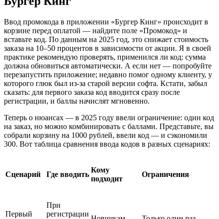
Бургер Кинг
Ввод промокода в приложении «Бургер Кинг» происходит в
корзине перед оплатой — найдите поле «Промокод» и
вставьте код. По данным на 2025 год, это снижает стоимость
заказа на 10–50 процентов в зависимости от акции. Я в своей
практике рекомендую проверять, применился ли код: сумма
должна обновиться автоматически. А если нет — попробуйте
перезапустить приложение; недавно помог одному клиенту, у
которого глюк был из-за старой версии софта. Кстати, забыл
сказать: для первого заказа код вводится сразу после
регистрации, и баллы начислят мгновенно.
Теперь о нюансах — в 2025 году ввели ограничение: один код
на заказ, но можно комбинировать с баллами. Представьте, вы
собрали корзину на 1000 рублей, ввели код — и сэкономили
300. Вот таблица сравнения ввода кодов в разных сценариях:
Кому
Сценарий
Где вводить
Ограничения
подходит
При
Первый
регистрации
Новичкам
Только один раз