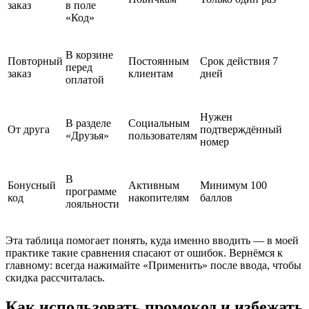
заказ
в поле
«Код»
В корзине
Повторный
Постоянным
Срок действия 7
перед
заказ
клиентам
дней
оплатой
Нужен
В разделе
Социальным
От друга
подтверждённый
«Друзья»
пользователям
номер
В
Бонусный
Активным
Минимум 100
программе
код
накопителям
баллов
лояльности
Эта таблица помогает понять, куда именно вводить — в моей
практике такие сравнения спасают от ошибок. Вернёмся к
главному: всегда нажимайте «Применить» после ввода, чтобы
скидка рассчиталась.
Как использовать промокод и избежать