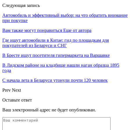
Следующая запись
Автомобиль и эффективный выбор: на что обратить внимание
при покупке
Вам также могут понравиться
Еще от автора
Где ищут автомобили в Китае: гид по площадкам для
покупателей из Беларуси и СНГ
В Бресте ищут посетителя гипермаркета на Варшавке
В Лидском районе на кладбище нашли наган образца 1895
года
С начала лета в Беларуси утонули почти 120 человек
Prev
Next
Оставьте ответ
Ваш электронный адрес не будет опубликован.