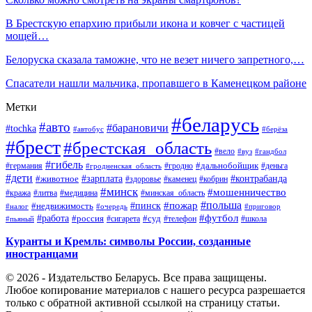
В Брестскую епархию прибыли икона и ковчег с частицей
мощей…
Белоруска сказала таможне, что не везет ничего запретного,…
Спасатели нашли мальчика, пропавшего в Каменецком районе
Метки
#беларусь
#авто
#барановичи
#tochka
#автобус
#берёза
#брест
#брестская_область
#вело
#вуз
#гандбол
#гибель
#дальнобойщик
#германия
#гродно
#гродненская_область
#деньга
#дети
#зарплата
#животное
#контрабанда
#здоровье
#каменец
#кобрин
#минск
#мошенничество
#кража
#литва
#медицина
#минская_область
#пожар
#польша
#пинск
#недвижимость
#налог
#приговор
#очередь
#работа
#футбол
#суд
#россия
#телефон
#пьяный
#сигарета
#школа
Куранты и Кремль: символы России, созданные
иностранцами
© 2026 - Издательство Беларусь. Все права защищены.
Любое копирование материалов с нашего ресурса разрешается
только с обратной активной ссылкой на страницу статьи.