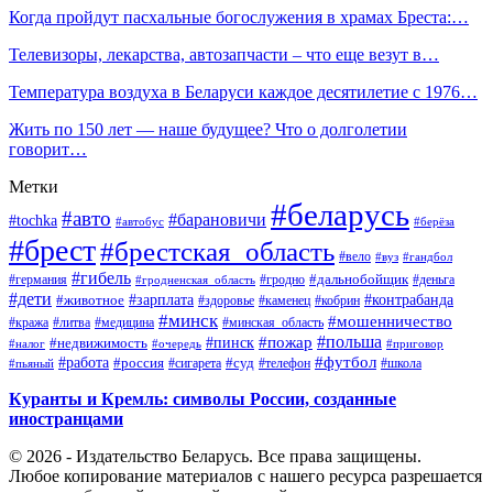
Когда пройдут пасхальные богослужения в храмах Бреста:…
Телевизоры, лекарства, автозапчасти – что еще везут в…
Температура воздуха в Беларуси каждое десятилетие с 1976…
Жить по 150 лет — наше будущее? Что о долголетии
говорит…
Метки
#беларусь
#авто
#барановичи
#tochka
#автобус
#берёза
#брест
#брестская_область
#вело
#вуз
#гандбол
#гибель
#дальнобойщик
#германия
#гродно
#гродненская_область
#деньга
#дети
#зарплата
#животное
#контрабанда
#здоровье
#каменец
#кобрин
#минск
#мошенничество
#кража
#литва
#медицина
#минская_область
#пожар
#польша
#пинск
#недвижимость
#налог
#приговор
#очередь
#работа
#футбол
#суд
#россия
#телефон
#пьяный
#сигарета
#школа
Куранты и Кремль: символы России, созданные
иностранцами
© 2026 - Издательство Беларусь. Все права защищены.
Любое копирование материалов с нашего ресурса разрешается