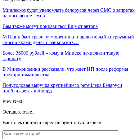
Минлесхоз будет уведомлять белорусов через СМС о запретах
на посещение лесов
Вам также могут понравиться
Еще от автора
МТБанк бьет тревогу: мошенники нашли новый хитроумный
способ кражи денег с банковских…
Более 36000 рублей – кому в Минске начислили такую
зарплату
В Минэкономики рассказали, что ждет ИП после реформы
предпринимательства
Полугодовая выручка крупнейшего ретейлера Беларуси
приближается к 4 млрд
Prev
Next
Оставьте ответ
Ваш электронный адрес не будет опубликован.