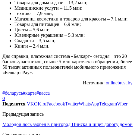
Товары для дома и дачи – 13,2 млн;
Медицинские услуги – 11,5 млн;
Техника – 7,9 млн;
Магазины косметики и товаров для красоты – 7,1 млн;
Товары для питомцев – 6,9 млн;
Цветы – 5,6 млн;
Ювелирные украшения – 5,3 млн;
Сладости – 3,5 млн;
Книги – 2,4 млн.
Для справки, платежная система «Белкарт» сегодня – это 20
банков-участников, свыше 5 млн карточек в обращении, более
50 тысяч активных пользователей мобильного приложения
«Белкарт Pay».
Источник:
onlinebrest.by
#беларусь
#карта
#касса
0
Поделится
VK
OK.ru
Facebook
Twitter
WhatsApp
Telegram
Viber
Предыдущая запись
Молодой лось забрел в пригород Пинска и ищет дорогу домой
Следующая запись