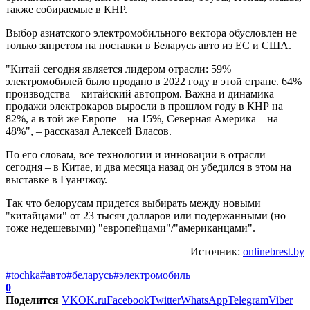
также собираемые в КНР.
Выбор азиатского электромобильного вектора обусловлен не
только запретом на поставки в Беларусь авто из ЕС и США.
"Китай сегодня является лидером отрасли: 59%
электромобилей было продано в 2022 году в этой стране. 64%
производства – китайский автопром. Важна и динамика –
продажи электрокаров выросли в прошлом году в КНР на
82%, а в той же Европе – на 15%, Северная Америка – на
48%", – рассказал Алексей Власов.
По его словам, все технологии и инновации в отрасли
сегодня – в Китае, и два месяца назад он убедился в этом на
выставке в Гуанчжоу.
Так что белорусам придется выбирать между новыми
"китайцами" от 23 тысяч долларов или подержанными (но
тоже недешевыми) "европейцами"/"американцами".
Источник:
onlinebrest.by
#tochka
#авто
#беларусь
#электромобиль
0
Поделится
VK
OK.ru
Facebook
Twitter
WhatsApp
Telegram
Viber