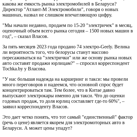
какова же емкость рынка электромобилей в Беларуси?
Директор "Атлант-М Электромобили", говоря о новых
машинах, назвал не слишком впечатляющую цифру.
"Мы начали недавно, продаем по 15-20 "электричек" в месяц,
оценочный объем всего рынка сегодня – 1500 новых машин в
год", – сказал Власов.
За пять месяцев 2023 года продано 74 электро-Geely. Велика
ли вероятность того, что белорусы станут массово
пересаживаться на "электрички" или же основу рынка новых
авто составят продажи юрлицам?" – спросил корреспондент
Tochka.by у Власова.
"У нас большая надежда на каршеринг и такси: мы провели
много переговоров и надеемся, что основной спрос будет
концентрироваться там. Тем более, что в Китае давно
выпускают электрокары именно для такси. Что до оценки
годовых продаж, то доля юрлиц составляет где-то 60%", –
заявил корреспонденту Власов.
Это дает четко понять, что тот самый "единственный" фактор
(речь о цене) является якорем для электромоторных авто в
Беларуси. А может цены упадут?