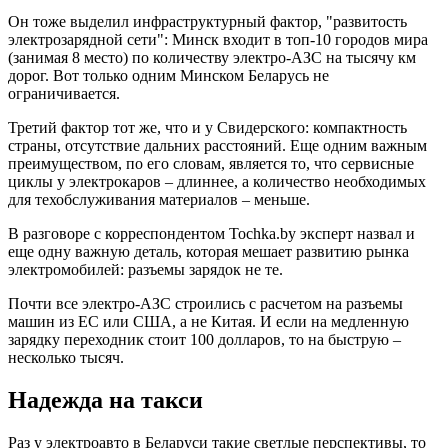
Он тоже выделил инфраструктурный фактор, "развитость
электрозарядной сети": Минск входит в топ-10 городов мира
(занимая 8 место) по количеству электро-АЗС на тысячу км
дорог. Вот только одним Минском Беларусь не
ограничивается.
Третий фактор тот же, что и у Свидерского: компактность
страны, отсутствие дальних расстояний. Еще одним важным
преимуществом, по его словам, является то, что сервисные
циклы у электрокаров – длиннее, а количество необходимых
для техобслуживания материалов – меньше.
В разговоре с корреспондентом Tochka.by эксперт назвал и
еще одну важную деталь, которая мешает развитию рынка
электромобилей: разъемы зарядок не те.
Почти все электро-АЗС строились с расчетом на разъемы
машин из ЕС или США, а не Китая. И если на медленную
зарядку переходник стоит 100 долларов, то на быструю –
несколько тысяч.
Надежда на такси
Раз у электроавто в Беларуси такие светлые перспективы, то