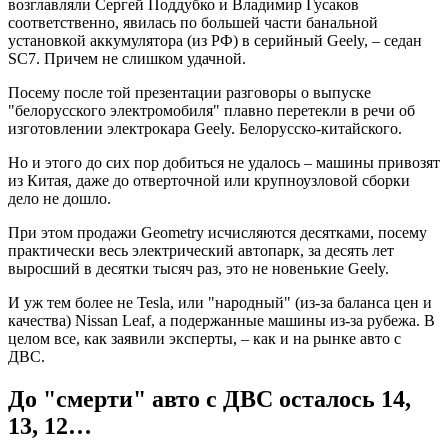
возглавляли Сергей Поддубко и Владимир Гусаков
соответственно, явилась по большей части банальной
установкой аккумулятора (из РФ) в серийный Geely, – седан
SC7. Причем не слишком удачной.
Посему после той презентации разговоры о выпуске
"белорусского электромобиля" плавно перетекли в речи об
изготовлении электрокара Geely. Белорусско-китайского.
Но и этого до сих пор добиться не удалось – машины привозят
из Китая, даже до отверточной или крупноузловой сборки
дело не дошло.
При этом продажи Geometry исчисляются десятками, посему
практически весь электрический автопарк, за десять лет
выросший в десятки тысяч раз, это не новенькие Geely.
И уж тем более не Tesla, или "народный" (из-за баланса цен и
качества) Nissan Leaf, а подержанные машины из-за рубежа. В
целом все, как заявили эксперты, – как и на рынке авто с
ДВС.
До "смерти" авто с ДВС осталось 14,
13, 12…