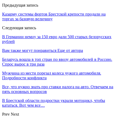
Предыдущая запись
Казарму системы фортов Брестской крепости продали на
торгах за базовую величину
Следующая запись
В Германии немцу за 150 евро дали 500 старых белорусских
рублей
Вам также могут понравиться
Еще от автора
Беларусь вошла в топ стран по ввозу автомобилей в Россию.
Спрос вырос в три раза
Мужчина из мести порезал колеса чужого автомобиля.
Подробности конфликта
Все, что нужно знать про ставки налога на авто. Отвечаем на
пять основных вопросов
В Брестской области подростки украли мотоцикл, чтобы
кататься. Вот чем все…
Prev
Next