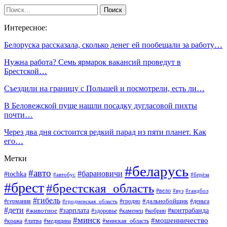
Интересное:
Белоруска рассказала, сколько денег ей пообещали за работу…
Нужна работа? Семь ярмарок вакансий проведут в
Брестской…
Съездили на границу с Польшей и посмотрели, есть ли…
В Беловежской пуще нашли посадку дугласовой пихты
почти…
Через два дня состоится редкий парад из пяти планет. Как
его…
Метки
#беларусь
#авто
#барановичи
#tochka
#автобус
#берёза
#брест
#брестская_область
#вело
#вуз
#гандбол
#гибель
#дальнобойщик
#германия
#гродно
#гродненская_область
#деньга
#дети
#зарплата
#животное
#контрабанда
#здоровье
#каменец
#кобрин
#минск
#мошенничество
#кража
#литва
#медицина
#минская_область