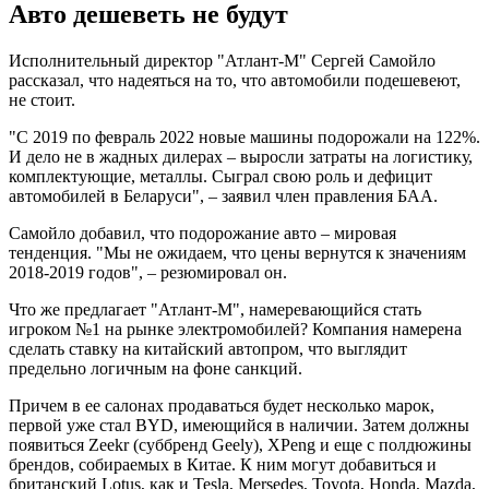
Авто дешеветь не будут
Исполнительный директор "Атлант-М" Сергей Самойло
рассказал, что надеяться на то, что автомобили подешевеют,
не стоит.
"С 2019 по февраль 2022 новые машины подорожали на 122%.
И дело не в жадных дилерах – выросли затраты на логистику,
комплектующие, металлы. Сыграл свою роль и дефицит
автомобилей в Беларуси", – заявил член правления БАА.
Самойло добавил, что подорожание авто – мировая
тенденция. "Мы не ожидаем, что цены вернутся к значениям
2018-2019 годов", – резюмировал он.
Что же предлагает "Атлант-М", намеревающийся стать
игроком №1 на рынке электромобилей? Компания намерена
сделать ставку на китайский автопром, что выглядит
предельно логичным на фоне санкций.
Причем в ее салонах продаваться будет несколько марок,
первой уже стал BYD, имеющийся в наличии. Затем должны
появиться Zeekr (суббренд Geely), XPeng и еще c полдюжины
брендов, собираемых в Китае. К ним могут добавиться и
британский Lotus, как и Tesla, Mersedes, Toyota, Honda, Mazda,