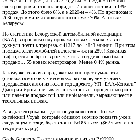
колоссальный рост, и в 2022 году было продано 10,5 млн
электрокаров и плагин-гибридов. Их доля составила 13%
продаж. До этого было 8%, а в 2020-м – 4%. По прогнозам к
2030 году в мире их доля достигнет уже 30%. А что же
Беларусь?
По статистике Белорусской автомобильной ассоциации
(БАА), в прошлом году продажи новых легковых авто
рухнули почти в три раза, с 41217 до 14843 единиц. При этом
продажа электромобилей взлетела – аж на 28%! Красивая
цифра, если не брать в расчет, что за год дилерами было
продано… 55 новых электрокаров. Менее 0,4% рынка.
К тому же, говоря о продажах машин премиум-класса
(стоимость которых в несколько раз выше, чем у самых
продаваемых авто) из года в год директор УП "БАА-Консалт"
Дмитрий Ярота призывает не смотреть на процентный рост
или падение продаж той или иной модели, выражающееся в
трехзначных цифрах.
А ведь электрокары – дорогое удовольствие. Тот же
китайский Voyah, который обещают воочию показать уже в
следующем месяце, будет стоить Br185 тысяч ($62 тысячи по
текущему курсу).
Geely Geometry C сегодня можно купить за Br99900