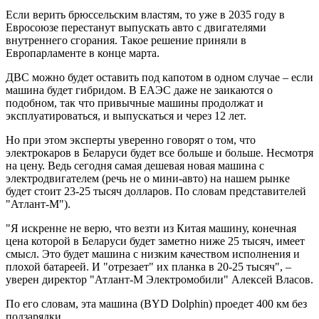
Если верить брюссельским властям, то уже в 2035 году в
Евросоюзе перестанут выпускать авто с двигателями
внутреннего сгорания. Такое решение приняли в
Европарламенте в конце марта.
ДВС можно будет оставить под капотом в одном случае – если
машина будет гибридом. В ЕАЭС даже не заикаются о
подобном, так что привычные машины продолжат и
эксплуатироваться, и выпускаться и через 12 лет.
Но при этом эксперты уверенно говорят о том, что
электрокаров в Беларуси будет все больше и больше. Несмотря
на цену. Ведь сегодня самая дешевая новая машина с
электродвигателем (речь не о мини-авто) на нашем рынке
будет стоит 23-25 тысяч долларов. По словам представителей
"Атлант-М").
"Я искренне не верю, что везти из Китая машину, конечная
цена которой в Беларуси будет заметно ниже 25 тысяч, имеет
смысл. Это будет машина с низким качеством исполнения и
плохой батареей. И "отрезает" их планка в 20-25 тысяч", –
уверен директор "Атлант-М Электромобили" Алексей Власов.
По его словам, эта машина (BYD Dolphin) проедет 400 км без
подзарядки.