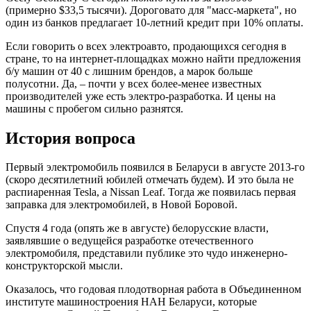
(примерно $33,5 тысячи). Дороговато для "масс-маркета", но
один из банков предлагает 10-летний кредит при 10% оплаты.
Если говорить о всех электроавто, продающихся сегодня в
стране, то на интернет-площадках можно найти предложения
б/у машин от 40 с лишним брендов, а марок больше
полусотни. Да, – почти у всех более-менее известных
производителей уже есть электро-разработка. И цены на
машины с пробегом сильно разнятся.
История вопроса
Первый электромобиль появился в Беларуси в августе 2013-го
(скоро десятилетний юбилей отмечать будем). И это была не
распиаренная Tesla, а Nissan Leaf. Тогда же появилась первая
заправка для электромобилей, в Новой Боровой.
Спустя 4 года (опять же в августе) белорусские власти,
заявлявшие о ведущейся разработке отечественного
электромобиля, представили публике это чудо инженерно-
конструкторской мысли.
Оказалось, что годовая плодотворная работа в Объединенном
институте машиностроения НАН Беларуси, которые