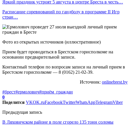
Яркий праздник устроят 5 августа в центре Бреста в честь…
Расписание соревнований по гандболу в программе II Игр
стран…
Фото из открытых источников (иллюстративное)
Прием будет проводиться в Брестском горисполкоме на
основании предварительной записи.
Контактный телефон по вопросам записи на личный прием в
Брестском горисполкоме — 8 (0162) 21-02-39.
Источник:
onlinebrest.by
#брест
#ермолович
#приём_граждан
0
Поделится
VK
OK.ru
Facebook
Twitter
WhatsApp
Telegram
Viber
Предыдущая запись
В Ляховичском районе в поле сгорело 135 тонн соломы