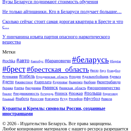
Вузы Беларуси поднимают стоимость обучения
Не только айтишники. Кто в Беларуси получает большие…
Сколько сейчас стоит самая дорогая квартира в Бресте и что
с…
У пинчанина изъята партия опасного наркотического
вещества
Метки
#беларусь
#авто
#барановичи
#tochka
#автобус
#берёза
#брест
#брестская_область
#вело
#вуз
#гандбол
#гибель
#дальнобойщик
#германия
#гродно
#гродненская_область
#деньга
#дети
#зарплата
#животное
#контрабанда
#здоровье
#каменец
#кобрин
#минск
#мошенничество
#кража
#литва
#медицина
#минская_область
#пожар
#польша
#пинск
#недвижимость
#налог
#приговор
#очередь
#работа
#футбол
#суд
#россия
#телефон
#пьяный
#сигарета
#школа
Куранты и Кремль: символы России, созданные
иностранцами
© 2026 - Издательство Беларусь. Все права защищены.
Любое копирование материалов с нашего ресурса разрешается