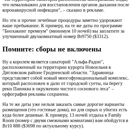
что немаловажно для восстановления органов дыхания после
коронавирусной инфекции", – сказано в рекламе.
Но эти и прочие лечебные процедуры заметно удорожают
ваше пребывание. К примеру, на те же даты по программе
"Биохакинг премиум" (минимум 10 ночей) вы заплатите за
улучшенный двухкомнатный номер Br9750 ($3312).
Помните: сборы не включены
Ну а королем является санаторий "Альфа-Радон",
расположенный на территории курорта Новоельня в
Дятловском районе Гродненской области. "Здравница
представляет собой новый многофункциональный комплекс,
который расположен в дали от городской суеты, на берегу
реки Паниква в окружении чистого соснового леса" –
орфография рекламы сохранена.
На те же даты уже нельзя заказать самые дорогие варианты
размещения (это гостевые дома), но для сирых и убогих есть
куда более дешевые. К примеру, 13 ночей отдыха в Family
Room (номер с двумя смежными комнатами) вам обойдутся в
Br10 888 ($3698 по актуальному курсу).