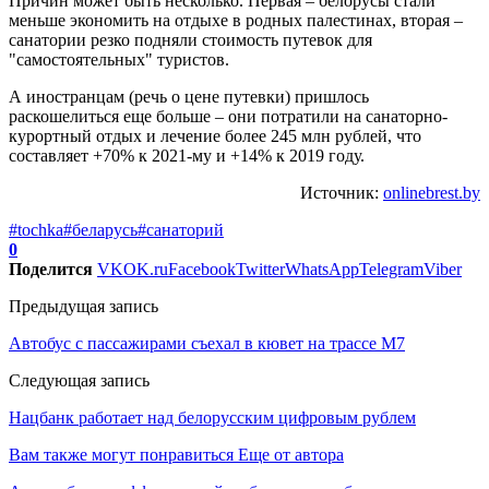
Причин может быть несколько. Первая – белорусы стали
меньше экономить на отдыхе в родных палестинах, вторая –
санатории резко подняли стоимость путевок для
"самостоятельных" туристов.
А иностранцам (речь о цене путевки) пришлось
раскошелиться еще больше – они потратили на санаторно-
курортный отдых и лечение более 245 млн рублей, что
составляет +70% к 2021-му и +14% к 2019 году.
Источник:
onlinebrest.by
#tochka
#беларусь
#санаторий
0
Поделится
VK
OK.ru
Facebook
Twitter
WhatsApp
Telegram
Viber
Предыдущая запись
Автобус с пассажирами съехал в кювет на трассе М7
Следующая запись
Нацбанк работает над белорусским цифровым рублем
Вам также могут понравиться
Еще от автора