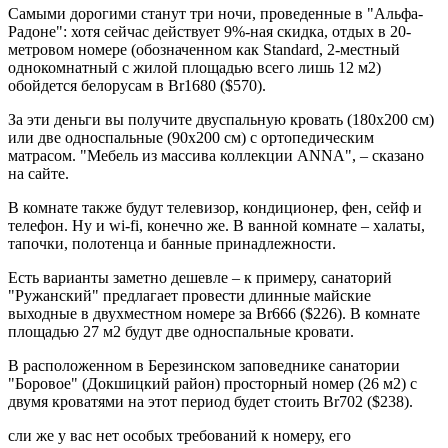
Самыми дорогими станут три ночи, проведенные в "Альфа-
Радоне": хотя сейчас действует 9%-ная скидка, отдых в 20-
метровом номере (обозначенном как Standard, 2-местный
однокомнатный с жилой площадью всего лишь 12 м2)
обойдется белорусам в Br1680 ($570).
За эти деньги вы получите двуспальную кровать (180х200 см)
или две односпальные (90х200 см) с ортопедическим
матрасом. "Мебель из массива коллекции ANNA", – сказано
на сайте.
В комнате также будут телевизор, кондиционер, фен, сейф и
телефон. Ну и wi-fi, конечно же. В ванной комнате – халаты,
тапочки, полотенца и банные принадлежности.
Есть варианты заметно дешевле – к примеру, санаторий
"Ружанский" предлагает провести длинные майские
выходные в двухместном номере за Br666 ($226). В комнате
площадью 27 м2 будут две односпальные кровати.
В расположенном в Березинском заповеднике санатории
"Боровое" (Докшицкий район) просторный номер (26 м2) с
двумя кроватями на этот период будет стоить Br702 ($238).
сли же у вас нет особых требований к номеру, его