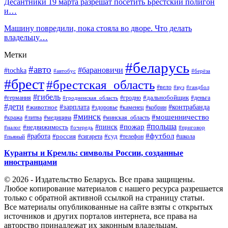
Десантники 19 марта разрешат посетить Брестский полигон
и…
Машину повредили, пока стояла во дворе. Что делать
владельцу…
Метки
#беларусь
#авто
#барановичи
#tochka
#автобус
#берёза
#брест
#брестская_область
#вело
#вуз
#гандбол
#гибель
#дальнобойщик
#германия
#гродно
#гродненская_область
#деньга
#дети
#зарплата
#животное
#контрабанда
#здоровье
#каменец
#кобрин
#минск
#мошенничество
#кража
#литва
#медицина
#минская_область
#пожар
#польша
#пинск
#недвижимость
#налог
#приговор
#очередь
#работа
#футбол
#суд
#россия
#телефон
#пьяный
#сигарета
#школа
Куранты и Кремль: символы России, созданные
иностранцами
© 2026 - Издательство Беларусь. Все права защищены.
Любое копирование материалов с нашего ресурса разрешается
только с обратной активной ссылкой на страницу статьи.
Все материалы опубликованные на сайте взяты с открытых
источников и других порталов интернета, все права на
авторство принадлежат их законным владельцам.