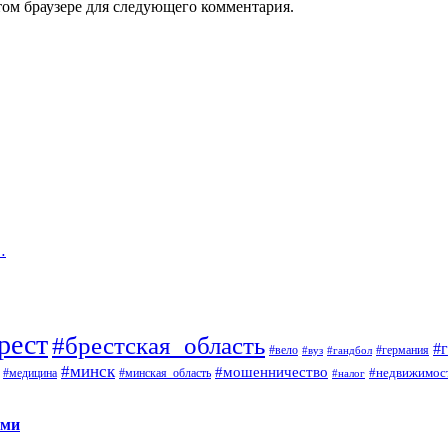
том браузере для следующего комментария.
…
рест
#брестская_область
#
#вело
#германия
#вуз
#гандбол
#минск
#мошенничество
#недвижимос
#медицина
#минская_область
#налог
ами