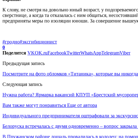
К слову, не смотря на довольно юный возраст, у подозреваемог
сверстнице, а когда та отказалась с ним общаться, несостояв
предприняты меры по изоляции юноши. За совершение вышеука
#гродно
#эксгибиционист
0
Поделится
VK
OK.ru
Facebook
Twitter
WhatsApp
Telegram
Viber
Предыдущая запись
Посмотрите на фото обломков «Титаника», которые вы никогда
Следующая запись
Нужна работа? Ярмарка вакансий КПУП «Брестский мусоропе
Вам также могут понравиться
Еще от автора
Индивидуального предпринимателя оштрафовали за экскурсию
Белоруска встречалась с двумя одновременно – вопрос закрыл
В Пружанском районе лошадь провалилась в колодец: на помо