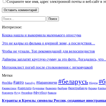
Сохраните мое имя, адрес электронной почты и веб-сайт в э
Интересное:
Кошка нашла и выкормила маленького опоссума
Это не кадры из фильма о ядерной зиме, а последствия…
Чтобы не угнали. Топ рекомендаций для велосипедистов
Дайверы заплатят круглую сумму за это фото. Догадались, что
Мотоциклист погиб после столкновения с легковушкой
Метки
#беларусь
#б
#авто
#барановичи
#tochka
#автобус
#берёза
#зарплата
#животное
#контрабанда
#здоровье
#каменец
#кобрин
#кража
#литва
#футбол
#суд
#телефон
#сигарета
#школа
Куранты и Кремль: символы России, созданные иностранц