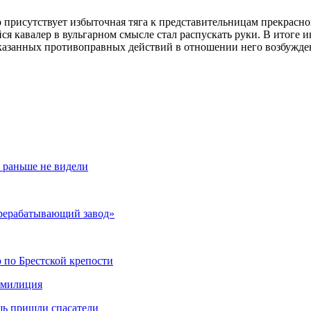
о присутствует избыточная тяга к представительницам прекрасно
шийся кавалер в вульгарном смысле стал распускать руки. В ито
занных противоправных действий в отношении него возбуждены
 раньше не видели
рерабатывающий завод»
 по Брестской крепости
а милиция
щь пришли спасатели