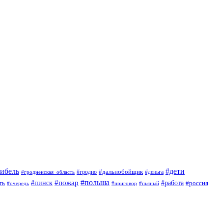
гибель
#дети
#дальнобойщик
#гродно
#гродненская_область
#деньга
#пожар
#польша
#пинск
#работа
ть
#россия
#приговор
#пьяный
#очередь