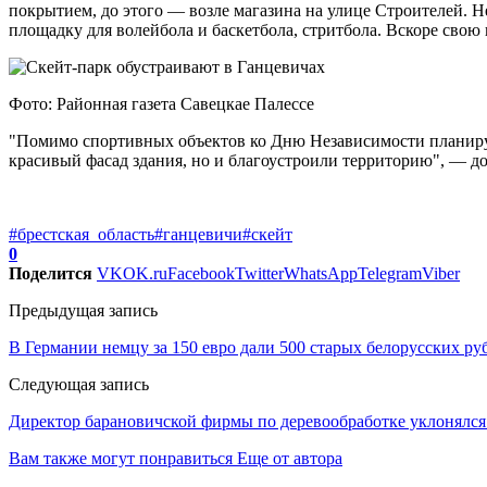
покрытием, до этого — возле магазина на улице Строителей. 
площадку для волейбола и баскетбола, стритбола. Вскоре свою 
Фото: Районная газета Савецкае Палессе
"Помимо спортивных объектов ко Дню Независимости планируе
красивый фасад здания, но и благоустроили территорию", — д
#брестская_область
#ганцевичи
#скейт
0
Поделится
VK
OK.ru
Facebook
Twitter
WhatsApp
Telegram
Viber
Предыдущая запись
В Германии немцу за 150 евро дали 500 старых белорусских ру
Следующая запись
Директор барановичской фирмы по деревообработке уклонялся
Вам также могут понравиться
Еще от автора