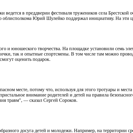
и ведется в преддверии фестиваля тружеников села Брестской 
ого облисполкома Юрий Шулейко поддержал инициативу. На эти ц
ого и юношеского творчества. На площадке установили семь элем
овички, так и опытные спортсмены. В том числе там можно пров
смогут оценить подарок.
опасном месте, потому что, используя для этого тротуары и мес
 пристальное внимание родителей и детей на правила безопасно
ния травм", — сказал Сергей Сороков.
ообразного досуга детей и молодежи. Например, на территории 