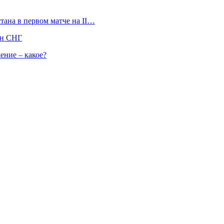
тана в первом матче на II…
ан СНГ
ение – какое?