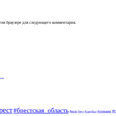
том браузере для следующего комментария.
ая…
рест
#брестская_область
#
#вело
#германия
#вуз
#гандбол