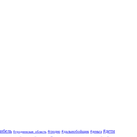
гибель
#дети
#дальнобойщик
#гродно
#гродненская_область
#деньга