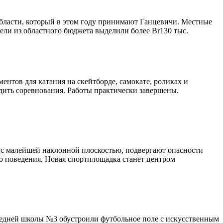
области, который в этом году принимают Ганцевичи. Местные
ели из областного бюджета выделили более Br130 тыс.
ентов для катания на скейтборде, самокате, роликах и
одить соревнования. Работы практически завершены.
та с малейшей наклонной плоскостью, подвергают опасности
го поведения. Новая спортплощадка станет центром
средней школы №3 обустроили футбольное поле с искусственным