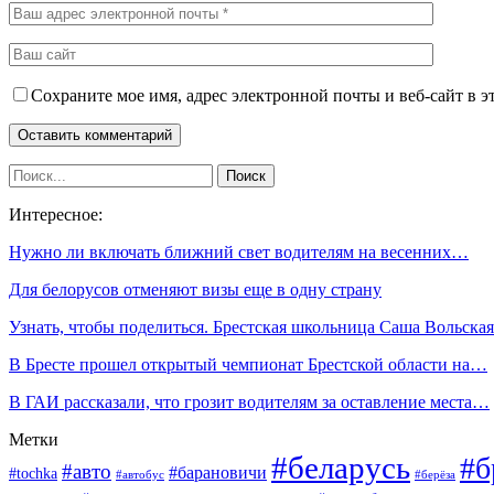
Сохраните мое имя, адрес электронной почты и веб-сайт в э
Интересное:
Нужно ли включать ближний свет водителям на весенних…
Для белорусов отменяют визы еще в одну страну
Узнать, чтобы поделиться. Брестская школьница Саша Вольск
В Бресте прошел открытый чемпионат Брестской области на…
В ГАИ рассказали, что грозит водителям за оставление места…
Метки
#беларусь
#б
#авто
#барановичи
#tochka
#автобус
#берёза