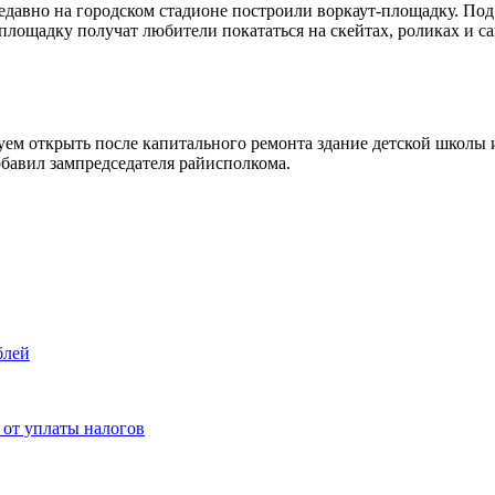
Недавно на городском стадионе построили воркаут-площадку. По
площадку получат любители покататься на скейтах, роликах и са
м открыть после капитального ремонта здание детской школы и
обавил зампредседателя райисполкома.
блей
 от уплаты налогов