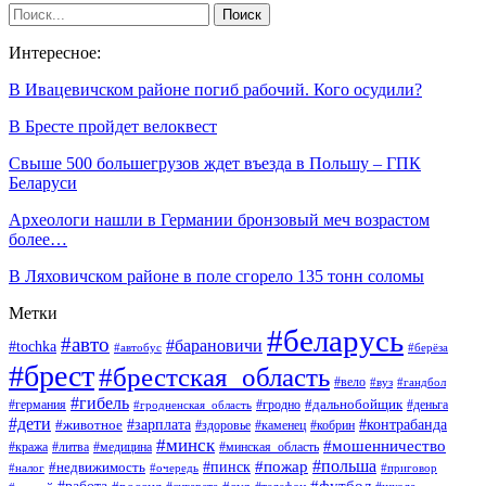
Интересное:
В Ивацевичском районе погиб рабочий. Кого осудили?
В Бресте пройдет велоквест
Свыше 500 большегрузов ждет въезда в Польшу – ГПК
Беларуси
Археологи нашли в Германии бронзовый меч возрастом
более…
В Ляховичском районе в поле сгорело 135 тонн соломы
Метки
#беларусь
#авто
#барановичи
#tochka
#автобус
#берёза
#брест
#брестская_область
#вело
#вуз
#гандбол
#гибель
#дальнобойщик
#германия
#гродно
#гродненская_область
#деньга
#дети
#зарплата
#животное
#контрабанда
#здоровье
#каменец
#кобрин
#минск
#мошенничество
#кража
#литва
#медицина
#минская_область
#пожар
#польша
#пинск
#недвижимость
#налог
#приговор
#очередь
#работа
#футбол