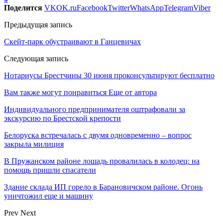
Поделится
VK
OK.ru
Facebook
Twitter
WhatsApp
Telegram
Viber
Предыдущая запись
Скейт-парк обустраивают в Ганцевичах
Следующая запись
Нотариусы Брестчины 30 июня проконсультируют бесплатно
Вам также могут понравиться
Еще от автора
Индивидуального предпринимателя оштрафовали за
экскурсию по Брестской крепости
Белоруска встречалась с двумя одновременно – вопрос
закрыла милиция
В Пружанском районе лошадь провалилась в колодец: на
помощь пришли спасатели
Здание склада ИП горело в Барановичском районе. Огонь
уничтожил еще и машину
Prev
Next