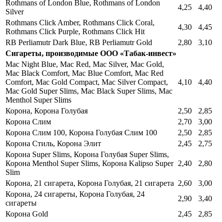
Rothmans of London Blue, Rothmans of London
4,25
4,40
Silver
Rothmans Click Amber, Rothmans Click Coral,
4,30
4,45
Rothmans Click Purple, Rothmans Click Hit
RB Perliamutr Dark Blue, RB Perliamutr Gold
2,80
3,10
Сигареты, производимые ООО «Табак-инвест»
Mac Night Blue, Mac Red, Mac Silver, Mac Gold,
Mac Black Comfort, Mac Blue Comfort, Mac Red
Comfort, Mac Gold Compact, Mac Silver Compact,
4,10
4,40
Mac Gold Super Slims, Mac Black Super Slims, Mac
Menthol Super Slims
Корона, Корона Голубая
2,50
2,85
Корона Слим
2,70
3,00
Корона Слим 100, Корона Голубая Слим 100
2,50
2,85
Корона Стиль, Корона Элит
2,45
2,75
Корона Super Slims, Корона Голубая Super Slims,
Корона Menthol Super Slims, Корона Kalipso Super
2,40
2,80
Slim
Корона, 21 сигарета, Корона Голубая, 21 сигарета
2,60
3,00
Корона, 24 сигареты, Корона Голубая, 24
2,90
3,40
сигареты
Корона Gold
2,45
2,85