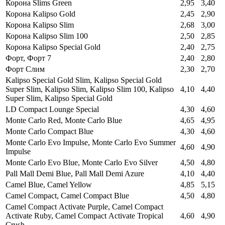
Корона Slims Green
2,95
3,40
Корона Kalipso Gold
2,45
2,90
Корона Kalipso Slim
2,68
3,00
Корона Kalipso Slim 100
2,50
2,85
Корона Kalipso Special Gold
2,40
2,75
Форт, Форт 7
2,40
2,80
Форт Слим
2,30
2,70
Kalipso Special Gold Slim, Kalipso Special Gold
Super Slim, Kalipso Slim, Kalipso Slim 100, Kalipso
4,10
4,40
Super Slim, Kalipso Special Gold
LD Compact Lounge Special
4,30
4,60
Monte Carlo Red, Monte Carlo Blue
4,65
4,95
Monte Carlo Compact Blue
4,30
4,60
Monte Carlo Evo Impulse, Monte Carlo Evo Summer
4,60
4,90
Impulse
Monte Carlo Evo Blue, Monte Carlo Evo Silver
4,50
4,80
Pall Mall Demi Blue, Pall Mall Demi Azure
4,10
4,40
Camel Blue, Camel Yellow
4,85
5,15
Camel Compact, Camel Compact Blue
4,50
4,80
Camel Compact Аctivate Purple, Camel Compact
Аctivate Ruby, Camel Compact Аctivate Tropical
4,60
4,90
Crush