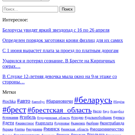
Интересное:
Белорусы увидят яркий звездопад с 16 по 26 апреля
Определен порядок заготовки крови физлиц для их самих
С 1 июня вырастет плата за проезд по платным дорогам
Ударился и потерял сознание. В Бресте на Кирпичных
озерах…
В Слуцке 12-летняя девочка мыла окно на 9-м этаже со
стороны…
Метки
#беларусь
#авто
#барановичи
#tochka
#автобус
#берёза
#брест
#брестская_область
#вело
#вуз
#гандбол
#гибель
#дальнобойщик
#германия
#гродно
#гродненская_область
#деньга
#дети
#зарплата
#животное
#контрабанда
#здоровье
#каменец
#кобрин
#минск
#мошенничество
#кража
#литва
#медицина
#минская_область
#пожар
#польша
#пинск
#недвижимость
#налог
#приговор