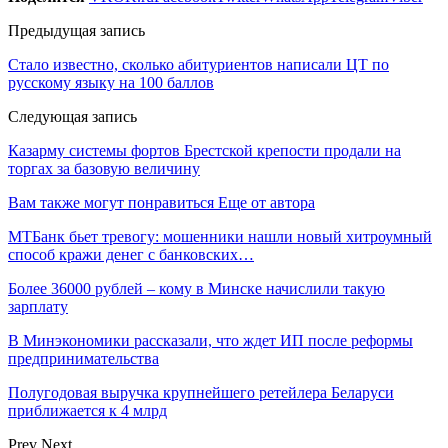
Предыдущая запись
Стало известно, сколько абитуриентов написали ЦТ по
русскому языку на 100 баллов
Следующая запись
Казарму системы фортов Брестской крепости продали на
торгах за базовую величину
Вам также могут понравиться
Еще от автора
МТБанк бьет тревогу: мошенники нашли новый хитроумный
способ кражи денег с банковских…
Более 36000 рублей – кому в Минске начислили такую
зарплату
В Минэкономики рассказали, что ждет ИП после реформы
предпринимательства
Полугодовая выручка крупнейшего ретейлера Беларуси
приближается к 4 млрд
Prev
Next