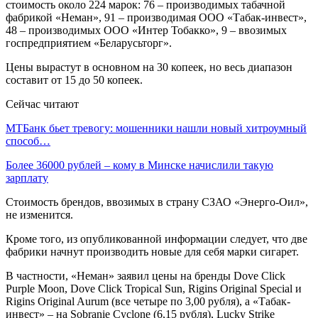
стоимость около 224 марок: 76 – производимых табачной
фабрикой «Неман», 91 – производимая ООО «Табак-инвест»,
48 – производимых ООО «Интер Тобакко», 9 – ввозимых
госпредприятием «Беларусьторг».
Цены вырастут в основном на 30 копеек, но весь диапазон
составит от 15 до 50 копеек.
Сейчас читают
МТБанк бьет тревогу: мошенники нашли новый хитроумный
способ…
Более 36000 рублей – кому в Минске начислили такую
зарплату
Стоимость брендов, ввозимых в страну СЗАО «Энерго-Оил»,
не изменится.
Кроме того, из опубликованной информации следует, что две
фабрики начнут производить новые для себя марки сигарет.
В частности, «Неман» заявил цены на бренды Dove Click
Purple Moon, Dove Click Tropical Sun, Rigins Original Special и
Rigins Original Aurum (все четыре по 3,00 рубля), а «Табак-
инвест» – на Sobranie Cyclone (6,15 рубля), Lucky Strike