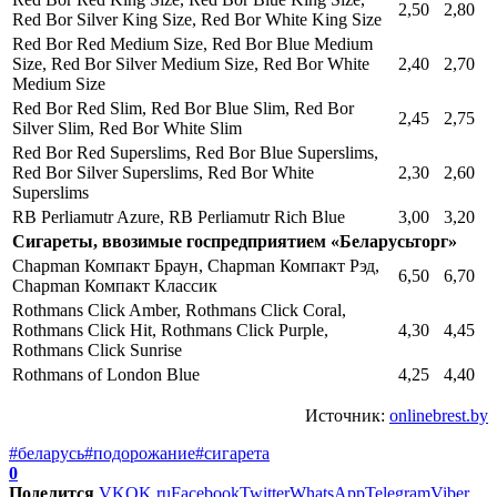
2,50
2,80
Red Bor Silver King Size, Red Bor White King Size
Red Bor Red Medium Size, Red Bor Blue Medium
Size, Red Bor Silver Medium Size, Red Bor White
2,40
2,70
Medium Size
Red Bor Red Slim, Red Bor Blue Slim, Red Bor
2,45
2,75
Silver Slim, Red Bor White Slim
Red Bor Red Superslims, Red Bor Blue Superslims,
Red Bor Silver Superslims, Red Bor White
2,30
2,60
Superslims
RB Perliamutr Azure, RB Perliamutr Rich Blue
3,00
3,20
Сигареты, ввозимые госпредприятием «Беларусьторг»
Chapman Компакт Браун, Chapman Компакт Рэд,
6,50
6,70
Chapman Компакт Классик
Rothmans Click Amber, Rothmans Click Coral,
Rothmans Click Hit, Rothmans Click Purple,
4,30
4,45
Rothmans Click Sunrise
Rothmans of London Blue
4,25
4,40
Источник:
onlinebrest.by
#беларусь
#подорожание
#сигарета
0
Поделится
VK
OK.ru
Facebook
Twitter
WhatsApp
Telegram
Viber