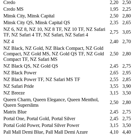
Credo
2,20
2,50
Credo MS
1,95
2,25
Minsk City, Minsk Capital
2,50
2,80
Minsk City QS, Minsk Capital QS
2,35
2,65
NZ 6, NZ 8, NZ 10, NZ 8 TF, NZ 10 TF, NZ Safari
2,75
3,05
TF, NZ Safari 4 TF, NZ Safari, NZ Safari 4
NZ 4
2,40
2,70
NZ Black, NZ Gold, NZ Black Compact, NZ Gold
Compact, NZ Gold MS, NZ Gold QS TF, NZ Gold
2,50
2,80
Compact TF, NZ Safari MS
NZ Black QS, NZ Gold QS
2,45
2,75
NZ Black Power
2,65
2,95
NZ Black Power TF, NZ Safari MS TF
2,55
2,85
NZ Safari Pride
3,55
3,90
NZ Breeze
3,15
3,50
Queen Charm, Queen Elegance, Queen Menthol,
2,50
2,80
Queen Superslims
Matrix Blue
2,45
2,75
Portal One, Portal Gold, Portal Silver
2,45
2,75
Portal Gold Power, Portal Silver Power
3,15
3,50
Pall Mall Demi Blue, Pall Mall Demi Azure
4,10
4,40