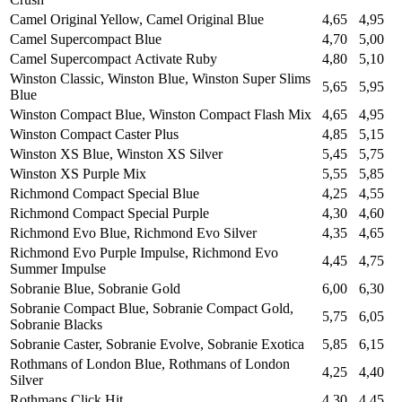
Camel Original Yellow, Camel Original Blue
4,65
4,95
Camel Supercompact Blue
4,70
5,00
Camel Supercompact Аctivate Ruby
4,80
5,10
Winston Classic, Winston Blue, Winston Super Slims
5,65
5,95
Blue
Winston Compact Blue, Winston Compact Flash Mix
4,65
4,95
Winston Compact Caster Plus
4,85
5,15
Winston XS Blue, Winston XS Silver
5,45
5,75
Winston XS Purple Mix
5,55
5,85
Richmond Compact Special Blue
4,25
4,55
Richmond Compact Special Purple
4,30
4,60
Richmond Evo Blue, Richmond Evo Silver
4,35
4,65
Richmond Evo Purple Impulse, Richmond Evo
4,45
4,75
Summer Impulse
Sobranie Blue, Sobranie Gold
6,00
6,30
Sobranie Compact Blue, Sobranie Compact Gold,
5,75
6,05
Sobranie Blacks
Sobranie Caster, Sobranie Evolve, Sobranie Exotica
5,85
6,15
Rothmans of London Blue, Rothmans of London
4,25
4,40
Silver
Rothmans Click Hit
4,30
4,45