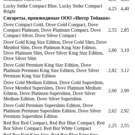
Lucky Strike Compact Blue, Lucky Strike Compact
4,25
4,40
Bright
Сигареты, производимые ООО «Интер Тобакко»
Dove Compact Gold, Dove Gold Compact, Dove
Compact Platinum, Dove Platinum Compact, Dove
2,55
2,85
Compact Silver, Dove Silver Compact
Dove Gold King Size Edition, Dove Gold Slim, Dove
Menthol Slim, Dove Platinum King Size Edition,
2,80
3,10
Dove Platinum Slim, Dove Silver King Size Edition,
Dove Silver Slim
Dove Gold Premium King Size Edition, Dove
Platinum Premium King Size Edition, Dove Silver
2,82
3,12
Premium King Size Edition
Dove Gold Medium Edition, Dove Gold Superslims,
Dove Menthol Superslims, Dove Platinum Medium
2,60
2,90
Edition, Dove Platinum Superslims, Dove Silver
Medium Edition, Dove Silver Superslims
Dove Gold Premium Superslims Edition, Dove
Platinum Premium Superslims Edition, Dove Silver
2,62
2,92
Premium Superslims Edition
Red Bor Red Compact, Red Bor Blue Compact, Red
2,25
2,55
Bor Silver Compact, Red Bor White Compact
Red Bor Red King Size, Red Bor Blue King Size,