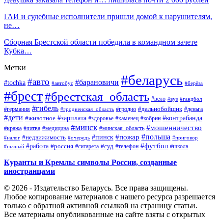
ГАИ и судебные исполнители пришли домой к нарушителям,
не…
Сборная Брестской области победила в командном зачете
Кубка…
Метки
#беларусь
#авто
#барановичи
#tochka
#автобус
#берёза
#брест
#брестская_область
#вело
#вуз
#гандбол
#гибель
#дальнобойщик
#германия
#гродно
#гродненская_область
#деньга
#дети
#зарплата
#животное
#контрабанда
#здоровье
#каменец
#кобрин
#минск
#мошенничество
#кража
#литва
#медицина
#минская_область
#пожар
#польша
#пинск
#недвижимость
#налог
#приговор
#очередь
#работа
#футбол
#суд
#россия
#телефон
#пьяный
#сигарета
#школа
Куранты и Кремль: символы России, созданные
иностранцами
© 2026 - Издательство Беларусь. Все права защищены.
Любое копирование материалов с нашего ресурса разрешается
только с обратной активной ссылкой на страницу статьи.
Все материалы опубликованные на сайте взяты с открытых