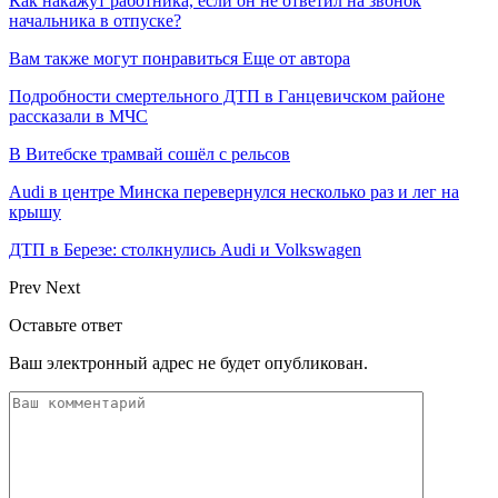
Как накажут работника, если он не ответил на звонок
начальника в отпуске?
Вам также могут понравиться
Еще от автора
Подробности смертельного ДТП в Ганцевичском районе
рассказали в МЧС
В Витебске трамвай сошёл с рельсов
Audi в центре Минска перевернулся несколько раз и лег на
крышу
ДТП в Березе: столкнулись Audi и Volkswagen
Prev
Next
Оставьте ответ
Ваш электронный адрес не будет опубликован.