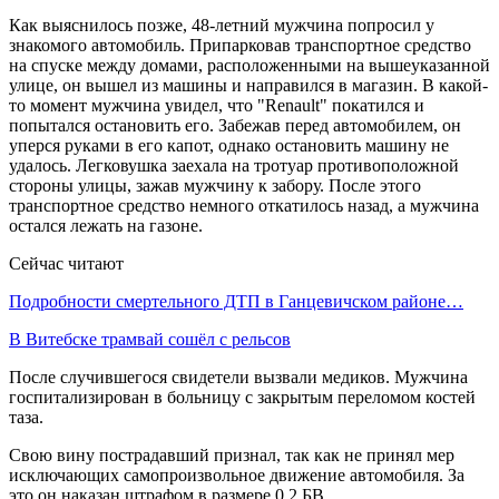
Как выяснилось позже, 48-летний мужчина попросил у
знакомого автомобиль. Припарковав транспортное средство
на спуске между домами, расположенными на вышеуказанной
улице, он вышел из машины и направился в магазин. В какой-
то момент мужчина увидел, что "Renault" покатился и
попытался остановить его. Забежав перед автомобилем, он
уперся руками в его капот, однако остановить машину не
удалось. Легковушка заехала на тротуар противоположной
стороны улицы, зажав мужчину к забору. После этого
транспортное средство немного откатилось назад, а мужчина
остался лежать на газоне.
Сейчас читают
Подробности смертельного ДТП в Ганцевичском районе…
В Витебске трамвай сошёл с рельсов
После случившегося свидетели вызвали медиков. Мужчина
госпитализирован в больницу с закрытым переломом костей
таза.
Свою вину пострадавший признал, так как не принял мер
исключающих самопроизвольное движение автомобиля. За
это он наказан штрафом в размере 0,2 БВ.