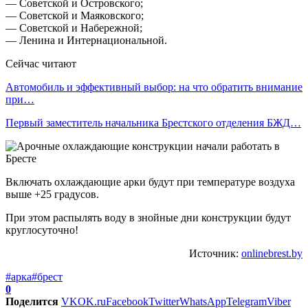
— Советской и Островского;
— Советской и Маяковского;
— Советской и Набережной;
— Ленина и Интернациональной.
Сейчас читают
Автомобиль и эффективный выбор: на что обратить внимание
при…
Первый заместитель начальника Брестского отделения БЖД…
Включать охлаждающие арки будут при температуре воздуха
выше +25 градусов.
При этом распылять воду в знойные дни конструкции будут
круглосуточно!
Источник:
onlinebrest.by
#арка
#брест
0
Поделится
VK
OK.ru
Facebook
Twitter
WhatsApp
Telegram
Viber