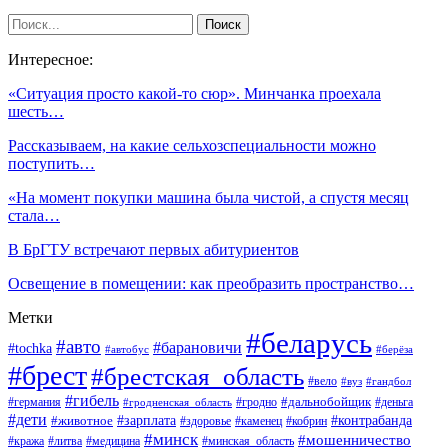
Интересное:
«Cитуация просто какой-то сюр». Минчанка проехала
шесть…
Рассказываем, на какие сельхозспециальности можно
поступить…
«На момент покупки машина была чистой, а спустя месяц
стала…
В БрГТУ встречают первых абитуриентов
Освещение в помещении: как преобразить пространство…
Метки
#беларусь
#авто
#барановичи
#tochka
#автобус
#берёза
#брест
#брестская_область
#вело
#вуз
#гандбол
#гибель
#дальнобойщик
#германия
#гродно
#гродненская_область
#деньга
#дети
#зарплата
#животное
#контрабанда
#здоровье
#каменец
#кобрин
#минск
#мошенничество
#кража
#литва
#медицина
#минская_область