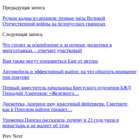
Предыдущая запись
Редкие кадры из архивов: первые часы Великой
Отечественной войны на белорусских границах
Следующая запись
Что грозит за оскорбление и за ночные дискотеки в
многоэтажках – отвечает участковый
Вам также могут понравиться
Еще от автора
Автомобиль и эффективный выбор: на что обратить внимание
при покупке
Первый заместитель начальника Брестского отделения БЖД
Геннадий Азаренков: «Железного…
Дискотека, лазерное шоу, красочный фейерверк. Смотрите,
как в Пинском районе прошел…
Уроженка Пинска рассказала, почему в 23 года ушла в
монастырь и не жалеет об этом
Prev
Next