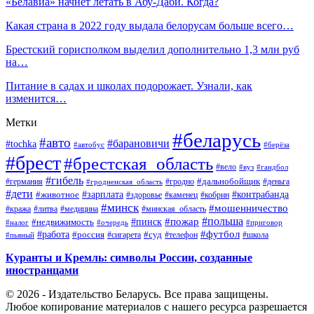
«Белавиа» начнет летать в Абу-Даби. Когда?
Какая страна в 2022 году выдала белорусам больше всего…
Брестский горисполком выделил дополнительно 1,3 млн руб
на…
Питание в садах и школах подорожает. Узнали, как
изменится…
Метки
#беларусь
#авто
#барановичи
#tochka
#автобус
#берёза
#брест
#брестская_область
#вело
#вуз
#гандбол
#гибель
#дальнобойщик
#германия
#гродно
#гродненская_область
#деньга
#дети
#зарплата
#животное
#контрабанда
#здоровье
#каменец
#кобрин
#минск
#мошенничество
#кража
#литва
#медицина
#минская_область
#пожар
#польша
#пинск
#недвижимость
#налог
#приговор
#очередь
#работа
#футбол
#суд
#россия
#телефон
#пьяный
#сигарета
#школа
Куранты и Кремль: символы России, созданные
иностранцами
© 2026 - Издательство Беларусь. Все права защищены.
Любое копирование материалов с нашего ресурса разрешается