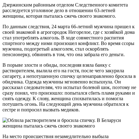
Дзержинским районным отделом Следственного комитета
расследуется уголовное дело в отношении 63-летней
женщины, которая пыталась сжечь своего знакомого.
По данным следствия, 24 марта 66-летний мужчина пришел к
своей знакомой в агрогородок Негорелое, где с хозяйкой дома
стал употреблять алкоголь. В ходе совместного распития
спиртного между ними произошел конфликт. Во время ссоры
мужчина, подогретый алкоголем, стал оскорблять
пенсионерку, обвинять в том, что она забрала его деньги.
В порыве злости и обиды, последняя взяла банку с
растворителем, вылила его на гостя, после чего закурила
сигарету, а непотушенную спичку целенаправленно бросила в
обидчика. Одежда мужчины мгновенно вспыхнула. Он
рассказал следователям, что испытал болевой шок, поэтому не
сразу понял, что произошло: попытался сбить пламя руками и
снять одежду. К слову, женщина спохватилась и помогла
потушить огонь. На следующий день мужчина обратился к
сестре и попросил вызвать медиков.
На место происшествия незамедлительно выбыла