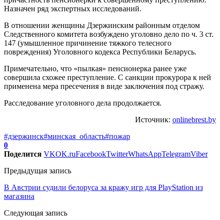
Назначен ряд экспертных исследований.
В отношении женщины Дзержинским районным отделом
Следственного комитета возбуждено уголовно дело по ч. 3 ст.
147 (умышленное причинение тяжкого телесного
повреждения) Уголовного кодекса Республики Беларусь.
Примечательно, что «пылкая» пенсионерка ранее уже
совершила схожее преступление. С санкции прокурора к ней
применена мера пресечения в виде заключения под стражу.
Расследование уголовного дела продолжается.
Источник:
onlinebrest.by
#дзержинск
#минская_область
#пожар
0
Поделится
VK
OK.ru
Facebook
Twitter
WhatsApp
Telegram
Viber
Предыдущая запись
В Австрии судили белоруса за кражу игр для PlayStation из
магазина
Следующая запись