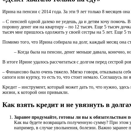
Ирина на пенсии с 2014 года. За эти 9 лет только 8 месяцев он
– С пенсией одной далеко не уедешь, да и детям хочу помочь. 
поровну денег им на квартиру – по 12 тысяч. Еще 5 тысяч дочка
тысяч мне пришлось одолжить у своей сестры на 5 лет. Еще 5 т
Помимо того, что Ирина собирала на долг, каждый месяц она с
– Когда была на пенсии, денег меньше давала, конечно, но
В итоге Ирине удалось рассчитаться с долгом перед сестрой ровн
– Финансово было очень тяжело. Мягко говоря, отказывала себе
сапоги или куртку, то есть то, что стоит немало. Соглашусь ли я
Кредит – инструмент, который может дать то, что нужно, здесь
жизни, к которой они привыкли.
Как взять кредит и не увязнуть в долга
Заранее продумайте, готовы ли вы к обязательствам по
Как вы будете возвращать полученную сумму? При этом у
например, в случае увольнения, болезни. Важно заранее п