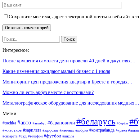
Сохраните мое имя, адрес электронной почты и веб-сайт в э
Интересное:
После крушения самолета дети провели 40 дней в джунглях…
Какие изменения ожидают малый бизнес с 1 июля
Мониторинг цен предложения квартир в Бресте и городах…
Можно ли есть арбуз вместе с косточками?
Металлографическое оборудование для исследования медных
Метки
#беларусь
#б
#авто
#барановичи
#tochka
#автобус
#берёза
#зарплата
#животное
#контрабанда
#здоровье
#каменец
#кобрин
#кража
#литва
#футбол
#суд
#телефон
#сигарета
#школа