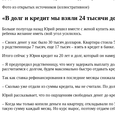
Фото из открытых источников (иллюстративное)
«В долг и кредит мы взяли 24 тысячи д
Больше полугода назад Юрий решил вместе с женой купить жиль
ребенка желание иметь свой угол усилилось.
– Своих денег у нас было 30 тысяч долларов. Квартира стоила
у родственницы 7 тысяч, еще 17 тысяч – взять в кредит в банке.
Итого сейчас у Юрия кредит на 20 лет и долг, который он наме
– Я предупредил родственницу, что могу задержать выплату долга
рассчитаемся с долгом, будем максимально быстро отдавать кред
Так как ставка рефинансирования в последние месяцы снижалась
– Сколько уже отдали из суммы кредита, мы не считали. По дол
Юрий рассказывает, что по ощущениям свободных денег до кр
– Когда мы только копили деньги на квартиру, откладывали по
такую сумму каждый месяц. Но курс вырос, поэтому отдаем се