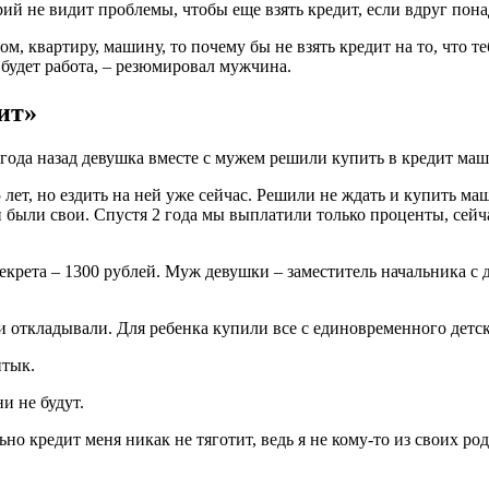
й не видит проблемы, чтобы еще взять кредит, если вдруг пона
ом, квартиру, машину, то почему бы не взять кредит на то, что т
а будет работа, – резюмировал мужчина.
ит»
 года назад девушка вместе с мужем решили купить в кредит маш
 лет, но ездить на ней уже сейчас. Решили не ждать и купить ма
и были свои. Спустя 2 года мы выплатили только проценты, сейч
екрета – 1300 рублей. Муж девушки – заместитель начальника с д
и откладывали. Для ребенка купили все с единовременного детск
итык.
и не будут.
но кредит меня никак не тяготит, ведь я не кому-то из своих ро