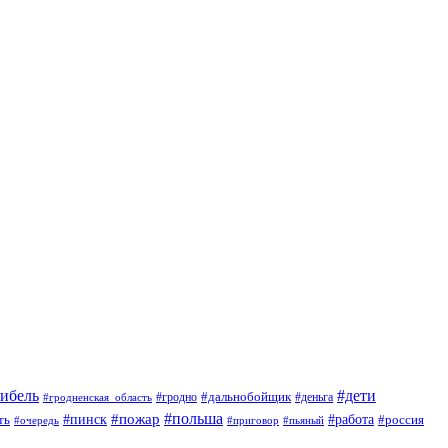
гибель
#дети
#дальнобойщик
#гродно
#гродненская_область
#деньга
#пожар
#польша
#пинск
#работа
ть
#россия
#приговор
#пьяный
#очередь