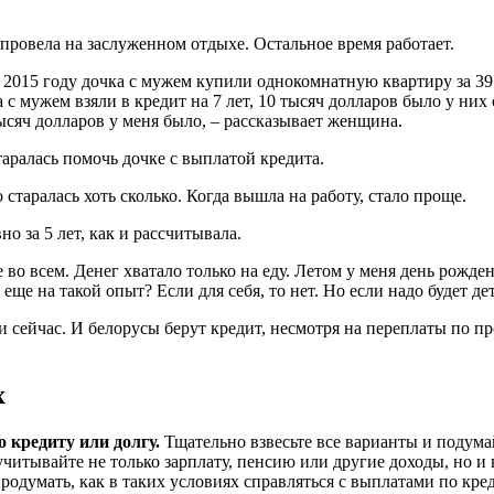
а провела на заслуженном отдыхе. Остальное время работает.
В 2015 году дочка с мужем купили однокомнатную квартиру за 39
 с мужем взяли в кредит на 7 лет, 10 тысяч долларов было у них 
ысяч долларов у меня было, – рассказывает женщина.
таралась помочь дочке с выплатой кредита.
 старалась хоть сколько. Когда вышла на работу, стало проще.
о за 5 лет, как и рассчитывала.
 во всем. Денег хватало только на еду. Летом у меня день рожден
 еще на такой опыт? Если для себя, то нет. Но если надо будет де
 и сейчас. И белорусы берут кредит, несмотря на переплаты по п
х
 кредиту или долгу.
Тщательно взвесьте все варианты и подума
читывайте не только зарплату, пенсию или другие доходы, но и
родумать, как в таких условиях справляться с выплатами по кред