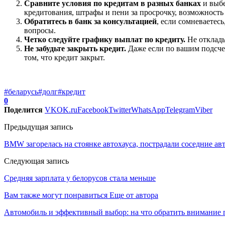
Сравните условия по кредитам в разных банках
и выбе
кредитования, штрафы и пени за просрочку, возможность
Обратитесь в банк за консультацией
, если сомневаетес
вопросы.
Четко следуйте графику выплат по кредиту.
Не отклады
Не забудьте закрыть кредит
.
Даже если по вашим подсчет
том, что кредит закрыт.
#беларусь
#долг
#кредит
0
Поделится
VK
OK.ru
Facebook
Twitter
WhatsApp
Telegram
Viber
Предыдущая запись
BMW загорелась на стоянке автохауса, пострадали соседние ав
Следующая запись
Средняя зарплата у белорусов стала меньше
Вам также могут понравиться
Еще от автора
Автомобиль и эффективный выбор: на что обратить внимание 