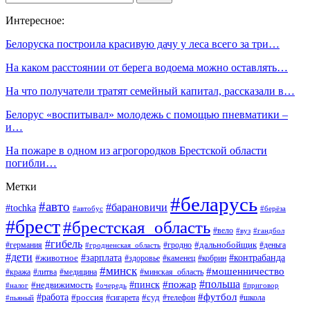
Интересное:
Белоруска построила красивую дачу у леса всего за три…
На каком расстоянии от берега водоема можно оставлять…
На что получатели тратят семейный капитал, рассказали в…
Белорус «воспитывал» молодежь с помощью пневматики –
и…
На пожаре в одном из агрогородков Брестской области
погибли…
Метки
#беларусь
#авто
#барановичи
#tochka
#автобус
#берёза
#брест
#брестская_область
#вело
#вуз
#гандбол
#гибель
#дальнобойщик
#германия
#гродно
#гродненская_область
#деньга
#дети
#зарплата
#животное
#контрабанда
#здоровье
#каменец
#кобрин
#минск
#мошенничество
#кража
#литва
#медицина
#минская_область
#пожар
#польша
#пинск
#недвижимость
#налог
#приговор
#очередь
#работа
#футбол
#суд
#россия
#телефон
#пьяный
#сигарета
#школа