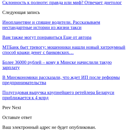
Склонность к полноте: правда или миф? Отвечает диетолог
Следующая запись
Инопланетяне и спящие водители. Рассказываем
нестандартные истории из жизни такси
Вам также могут понравиться
Еще от автора
МТБанк бьет тревогу: мошенники нашли новый хитроумный
способ кражи денег с банковских…
Более 36000 рублей – кому в Минске начислили такую
зарплату
В Минэкономики рассказали, что ждет ИП после реформы
предпринимательства
Полугодовая выручка крупнейшего ретейлера Беларуси
приближается к 4 млрд
Prev
Next
Оставьте ответ
Ваш электронный адрес не будет опубликован.