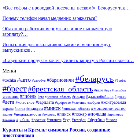
«Все гофры с проводкой посечены песком!». Белорусу так…
Почему телефон начал медленно заряжаться?
Обязан ли работник вернуть излишне выплаченную
зарплату?…
Испытания для школьников: какие изменения ждут
выпускников…
«Савушкин продукт» хочет усилить защиту в России своего…
Метки
#беларусь
#авто
#барановичи
#tochka
#автобус
#берёза
#брест
#брестская_область
#вело
#вуз
#гандбол
#гибель
#дальнобойщик
#германия
#гродно
#гродненская_область
#деньга
#дети
#зарплата
#животное
#контрабанда
#здоровье
#каменец
#кобрин
#минск
#мошенничество
#кража
#литва
#медицина
#минская_область
#пожар
#польша
#пинск
#недвижимость
#налог
#приговор
#очередь
#работа
#футбол
#суд
#россия
#телефон
#пьяный
#сигарета
#школа
Куранты и Кремль: символы России, созданные
иностранцами