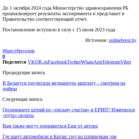
До 1 октября 2024 года Министерство здравоохранения РБ
проанализирует результаты эксперимента и представит в
Правительство соответствующий отчет.
Постановление вступило в силу с 15 июля 2023 года.
Источник:
onlinebrest.by
#брест
#роддом
0
Поделится
VK
OK.ru
Facebook
Twitter
WhatsApp
Telegram
Viber
Предыдущая запись
В Беларуси посчитали медианную зарплату – смотрим на
цифры
Следующая запись
Оплачиваете штраф по «письму счастья» в ЕРИП? Изменился
«путь» оплаты
Вам также могут понравиться
Еще от автора
Где ищут автомобили в Китае: гид по площадкам для