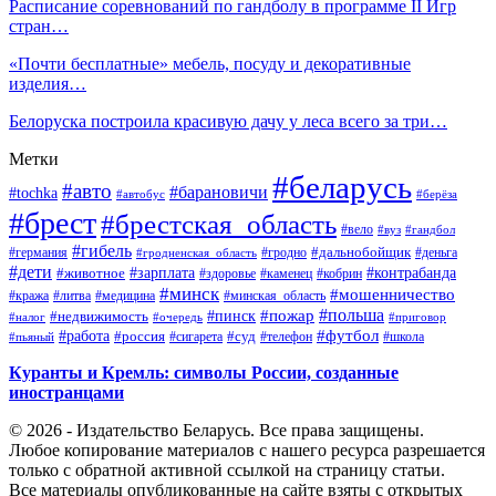
Расписание соревнований по гандболу в программе II Игр
стран…
«Почти бесплатные» мебель, посуду и декоративные
изделия…
Белоруска построила красивую дачу у леса всего за три…
Метки
#беларусь
#авто
#барановичи
#tochka
#автобус
#берёза
#брест
#брестская_область
#вело
#вуз
#гандбол
#гибель
#дальнобойщик
#германия
#гродно
#гродненская_область
#деньга
#дети
#зарплата
#животное
#контрабанда
#здоровье
#каменец
#кобрин
#минск
#мошенничество
#кража
#литва
#медицина
#минская_область
#пожар
#польша
#пинск
#недвижимость
#налог
#приговор
#очередь
#работа
#футбол
#суд
#россия
#телефон
#пьяный
#сигарета
#школа
Куранты и Кремль: символы России, созданные
иностранцами
© 2026 - Издательство Беларусь. Все права защищены.
Любое копирование материалов с нашего ресурса разрешается
только с обратной активной ссылкой на страницу статьи.
Все материалы опубликованные на сайте взяты с открытых