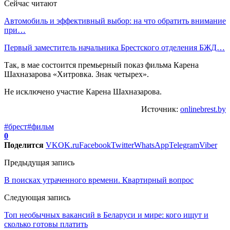
Сейчас читают
Автомобиль и эффективный выбор: на что обратить внимание
при…
Первый заместитель начальника Брестского отделения БЖД…
Так, в мае состоится премьерный показ фильма Карена
Шахназарова «Хитровка. Знак четырех».
Не исключено участие Карена Шахназарова.
Источник:
onlinebrest.by
#брест
#фильм
0
Поделится
VK
OK.ru
Facebook
Twitter
WhatsApp
Telegram
Viber
Предыдущая запись
В поисках утраченного времени. Квартирный вопрос
Следующая запись
Топ необычных вакансий в Беларуси и мире: кого ищут и
сколько готовы платить