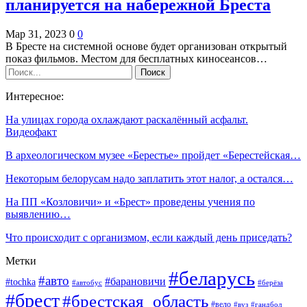
планируется на набережной Бреста
Мар 31, 2023
0
0
В Бресте на системной основе будет организован открытый
показ фильмов. Местом для бесплатных киносеансов…
Интересное:
На улицах города охлаждают раскалённый асфальт.
Видеофакт
В археологическом музее «Берестье» пройдет «Берестейская…
Некоторым белорусам надо заплатить этот налог, а остался…
На ПП «Козловичи» и «Брест» проведены учения по
выявлению…
Что происходит с организмом, если каждый день приседать?
Метки
#беларусь
#авто
#барановичи
#tochka
#автобус
#берёза
#брест
#брестская_область
#вело
#вуз
#гандбол