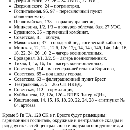
Дзержинского, 23, 26 – 24 УВПС, 27 УОС,
Дзержинского, 24 – погранотряд,
Госпитальная, 95, 97 – пересылочный пункт
облвоенкомата,
Первомайская, 138 – горжилуправление,
Мицкевича, 1/2, 1/3 – прокурор облсуда, база 27 УОС,
Буденного, 35 – прачечный комбинат,
Советская, 81 – облсуд,
Маяковского, 37 – городской педагогический кабинет,
Минская, 12, 12а, 12 б, 12г, 12д, 14, 14а, 14б, 14в, 14е, 16,
18, 22, 24, 26, 10, 2 – лагерь военнопленных,
Броварная, 3/1, 3/2, 5 – лагерь военнопленных,
Тихая, 1, 1а, 1б, 1в – лагерь военнопленных,
Советская, 114 – в/ч генерал-лейтенанта Борисова,
Советская, 65 – под школу города,
Советская, 63 – фильтрационный пункт Брест,
Театральная, 3, 5 – 265 СП НКВД,
Советская, 112 – гормилиция,
Куйбышева, 12, 12а, 12б – ВПРБ Литер «ДН»,
Каштановая, 14, 15, 16, 18, 20, 22, 24, 28 – агитпункт №
64, артбаза.
Кроме 5 Гв.ТА, 128 СК в г. Бресте будут размещены:
гарнизонный госпиталь, окружные и центральные склады и
ряд других частей центрального и окружного подчинения, а