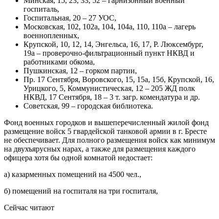
Минская, 15, 23, 33, 52 – гарнизонный военный
госпиталь,
Госпитальная, 20 – 27 УОС,
Московская, 102, 102а, 104, 104а, 110, 110а – лагерь
военнопленных,
Крупской, 10, 12, 14, Энгельса, 16, 17, Р. Люксембург,
19а – проверочно-фильтрационный пункт НКВД и
работниками обкома,
Пушкинская, 12 – горком партии,
Пр. 17 Сентября, Воровского, 15, 15а, 15б, Крупской, 16,
Урицкого, 5, Коммунистическая, 12 – 205 ЖД полк
НКВД, 17 Сентября, 18 – 3 т. загр. комендатура и др.
Советская, 99 – городская библиотека.
Фонд военных городков и вышеперечисленный жилой фонд
размещение войск 5 гвардейской танковой армии в г. Бресте
не обеспечивает. Для полного размещения войск как минимум
на двухъярусных нарах, а также для размещения каждого
офицера хотя бы одной комнатой недостает:
а) казарменных помещений на 4500 чел.,
б) помещений на госпиталя на три госпиталя,
Сейчас читают