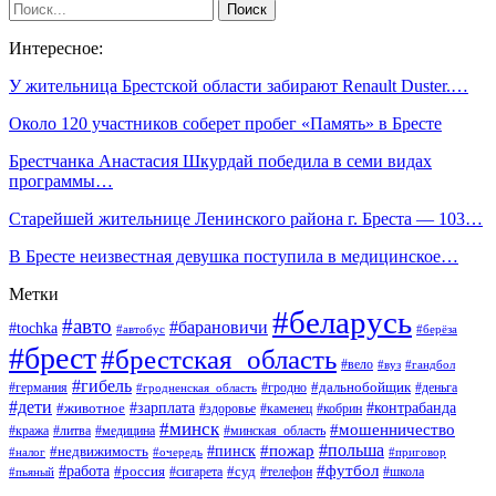
Интересное:
У жительница Брестской области забирают Renault Duster.…
Около 120 участников соберет пробег «Память» в Бресте
Брестчанка Анастасия Шкурдай победила в семи видах
программы…
Старейшей жительнице Ленинского района г. Бреста — 103…
В Бресте неизвестная девушка поступила в медицинское…
Метки
#беларусь
#авто
#барановичи
#tochka
#автобус
#берёза
#брест
#брестская_область
#вело
#вуз
#гандбол
#гибель
#дальнобойщик
#германия
#гродно
#гродненская_область
#деньга
#дети
#зарплата
#животное
#контрабанда
#здоровье
#каменец
#кобрин
#минск
#мошенничество
#кража
#литва
#медицина
#минская_область
#пожар
#польша
#пинск
#недвижимость
#налог
#приговор
#очередь
#работа
#футбол
#суд
#россия
#телефон
#пьяный
#сигарета
#школа