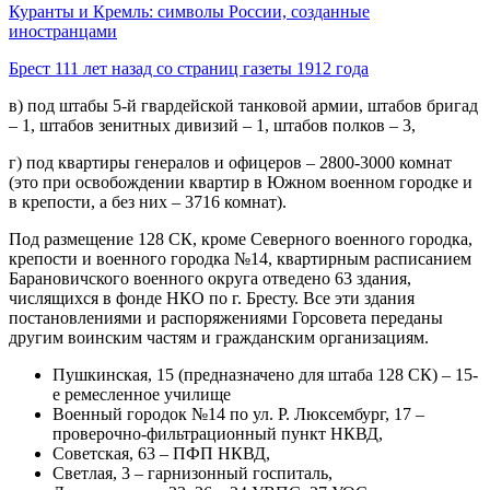
Куранты и Кремль: символы России, созданные
иностранцами
Брест 111 лет назад со страниц газеты 1912 года
в) под штабы 5-й гвардейской танковой армии, штабов бригад
– 1, штабов зенитных дивизий – 1, штабов полков – 3,
г) под квартиры генералов и офицеров – 2800-3000 комнат
(это при освобождении квартир в Южном военном городке и
в крепости, а без них – 3716 комнат).
Под размещение 128 СК, кроме Северного военного городка,
крепости и военного городка №14, квартирным расписанием
Барановичского военного округа отведено 63 здания,
числящихся в фонде НКО по г. Бресту. Все эти здания
постановлениями и распоряжениями Горсовета переданы
другим воинским частям и гражданским организациям.
Пушкинская, 15 (предназначено для штаба 128 СК) – 15-
е ремесленное училище
Военный городок №14 по ул. Р. Люксембург, 17 –
проверочно-фильтрационный пункт НКВД,
Советская, 63 – ПФП НКВД,
Светлая, 3 – гарнизонный госпиталь,