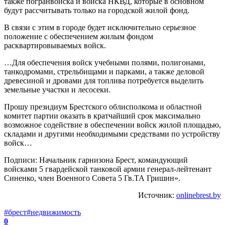
также погранвойска и войска НКВД, которые в основном
будут рассчитывать только на городской жилой фонд.
В связи с этим в городе будет исключительно серьезное
положение с обеспечением жилым фондом
расквартировываемых войск.
…Для обеспечения войск учебными полями, полигонами,
танкодромами, стрельбищами и парками, а также деловой
древесиной и дровами для топлива потребуется выделить
земельные участки и лесосеки.
Прошу президиум Брестского облисполкома и областной
комитет партии оказать в кратчайший срок максимально
возможное содействие в обеспечении войск жилой площадью,
складами и другими необходимыми средствами по устройству
войск…
Подписи: Начальник гарнизона Брест, командующий
войсками 5 гвардейской танковой армии генерал-лейтенант
Синенко, член Военного Совета 5 Гв.ТА Гришин».
Источник:
onlinebrest.by
#брест
#недвижимость
0