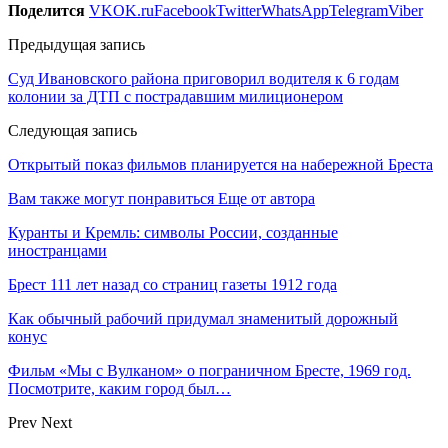
Поделится
VK
OK.ru
Facebook
Twitter
WhatsApp
Telegram
Viber
Предыдущая запись
Суд Ивановского района приговорил водителя к 6 годам
колонии за ДТП с пострадавшим милиционером
Следующая запись
Открытый показ фильмов планируется на набережной Бреста
Вам также могут понравиться
Еще от автора
Куранты и Кремль: символы России, созданные
иностранцами
Брест 111 лет назад со страниц газеты 1912 года
Как обычный рабочий придумал знаменитый дорожный
конус
Фильм «Мы с Вулканом» о пограничном Бресте, 1969 год.
Посмотрите, каким город был…
Prev
Next