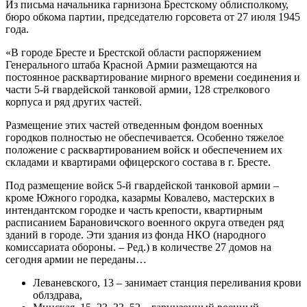
Из письма начальника гарнизона Брестскому облисполкому,
бюро обкома партии, председателю горсовета от 27 июля 1945
года.
«В городе Бресте и Брестской области распоряжением
Генерального штаба Красной Армии размещаются на
постоянное расквартирование мирного времени соединения и
части 5-й гвардейской танковой армии, 128 стрелкового
корпуса и ряд других частей.
Размещение этих частей отведенным фондом военных
городков полностью не обеспечивается. Особенно тяжелое
положение с расквартированием войск и обеспечением их
складами и квартирами офицерского состава в г. Бресте.
Под размещение войск 5-й гвардейской танковой армии –
кроме Южного городка, казармы Ковалево, мастерских в
интендантском городке и часть крепости, квартирным
расписанием Барановичского военного округа отведен ряд
зданий в городе. Эти здания из фонда НКО (народного
комиссариата обороны. – Ред.) в количестве 27 домов на
сегодня армии не переданы…
Леваневского, 13 – занимает станция переливания крови
облздрава,