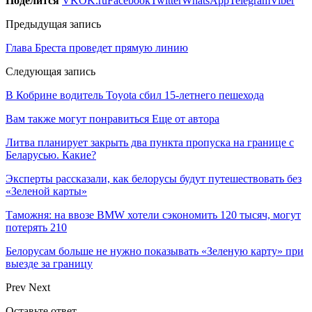
Поделится
VK
OK.ru
Facebook
Twitter
WhatsApp
Telegram
Viber
Предыдущая запись
Глава Бреста проведет прямую линию
Следующая запись
В Кобрине водитель Toyota сбил 15-летнего пешехода
Вам также могут понравиться
Еще от автора
Литва планирует закрыть два пункта пропуска на границе с
Беларусью. Какие?
Эксперты рассказали, как белорусы будут путешествовать без
«Зеленой карты»
Таможня: на ввозе BMW хотели сэкономить 120 тысяч, могут
потерять 210
Белорусам больше не нужно показывать «Зеленую карту» при
выезде за границу
Prev
Next
Оставьте ответ