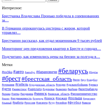
Интересное:
Брестчанка Владислава Пронько победила в соревнованиях
за…
В Германии опрокинулась цистерна с жиром, которой
управлял…
Брестчанин рассказал, как отдал мошенникам 9 тысяч рублей
Мониторинг цен предложения квартир в Бресте и городах…
Подсчитано, как изменились цены на бензин за полгода в…
Метки
#беларусь
#авто
#барановичи
#tochka
#автобус
#берёза
#брест
#брестская_область
#вело
#вуз
#гандбол
#гибель
#дальнобойщик
#германия
#гродно
#гродненская_область
#деньга
#дети
#зарплата
#животное
#контрабанда
#здоровье
#каменец
#кобрин
#минск
#мошенничество
#кража
#литва
#медицина
#минская_область
#пожар
#польша
#пинск
#недвижимость
#налог
#приговор
#очередь
#работа
#футбол
#суд
#россия
#телефон
#пьяный
#сигарета
#школа