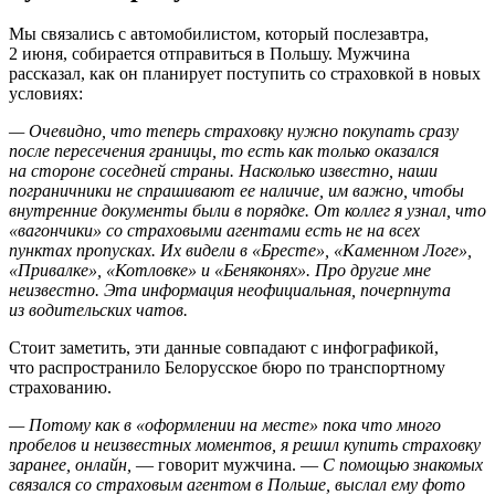
Мы связались с автомобилистом, который послезавтра,
2 июня, собирается отправиться в Польшу. Мужчина
рассказал, как он планирует поступить со страховкой в новых
условиях:
— Очевидно, что теперь страховку нужно покупать сразу
после пересечения границы, то есть как только оказался
на стороне соседней страны. Насколько известно, наши
пограничники не спрашивают ее наличие, им важно, чтобы
внутренние документы были в порядке. От коллег я узнал, что
«вагончики» со страховыми агентами есть не на всех
пунктах пропусках. Их видели в «Бресте», «Каменном Логе»,
«Привалке», «Котловке» и «Беняконях». Про другие мне
неизвестно. Эта информация неофициальная, почерпнута
из водительских чатов.
Стоит заметить, эти данные совпадают с инфографикой,
что распространило Белорусское бюро по транспортному
страхованию.
— Потому как в «оформлении на месте» пока что много
пробелов и неизвестных моментов, я решил купить страховку
заранее, онлайн,
— говорит мужчина. —
С помощью знакомых
связался со страховым агентом в Польше, выслал ему фото