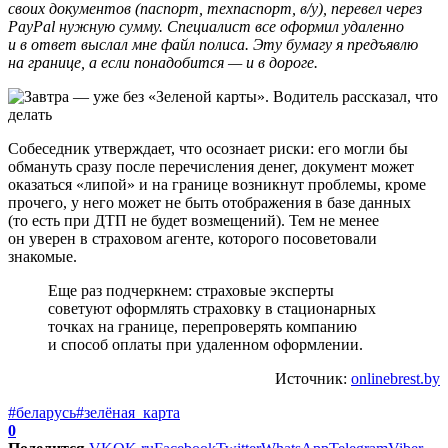
своих документов (паспорт, техпаспорт, в/у), перевел черeз
PayPal нужную сумму. Специалист все оформил удаленно
и в ответ выслал мне файл полиса. Эту бумагу я предъявлю
на границе, а если понадобится — и в дороге.
Собеседник утверждает, что осознает риски: его могли бы
обмануть сразу после перечисления денег, документ может
оказаться «липой» и на границе возникнут проблемы, кроме
прочего, у него может не быть отображения в базе данных
(то есть при ДТП не будет возмещений). Тем не менее
он уверен в страховом агенте, которого посоветовали
знакомые.
Еще раз подчеркнем: страховые эксперты
советуют оформлять страховку в стационарных
точках на границе, перепроверять компанию
и способ оплаты при удаленном оформлении.
Источник:
onlinebrest.by
#беларусь
#зелёная_карта
0