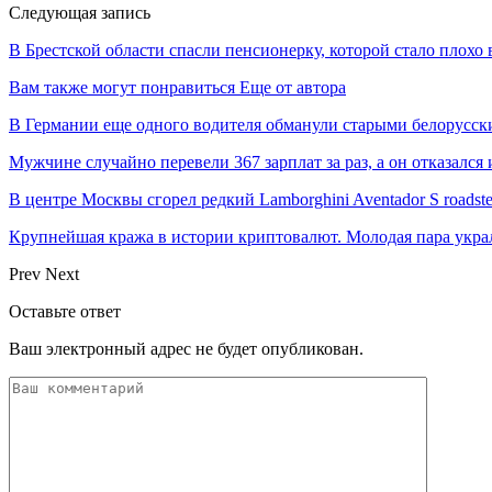
Следующая запись
В Брестской области спасли пенсионерку, которой стало плохо
Вам также могут понравиться
Еще от автора
В Германии еще одного водителя обманули старыми белорусс
Мужчине случайно перевели 367 зарплат за раз, а он отказался
В центре Москвы сгорел редкий Lamborghini Aventador S roadste
Крупнейшая кража в истории криптовалют. Молодая пара укр
Prev
Next
Оставьте ответ
Ваш электронный адрес не будет опубликован.