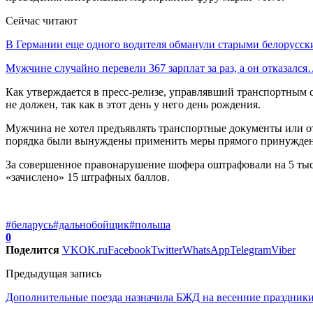
Сейчас читают
В Германии еще одного водителя обманули старыми белорус
Мужчине случайно перевели 367 зарплат за раз, а он отказалс
Как утверждается в пресс-релизе, управлявший транспортным с
не должен, так как в этот день у него день рождения.
Мужчина не хотел предъявлять транспортные документы или о
порядка были вынуждены применить меры прямого принужден
За совершенное правонарушение шофера оштрафовали на 5 тыс
«зачислено» 15 штрафных баллов.
#беларусь
#дальнобойщик
#польша
0
Поделится
VK
OK.ru
Facebook
Twitter
WhatsApp
Telegram
Viber
Предыдущая запись
Дополнительные поезда назначила БЖД на весенние праздники: