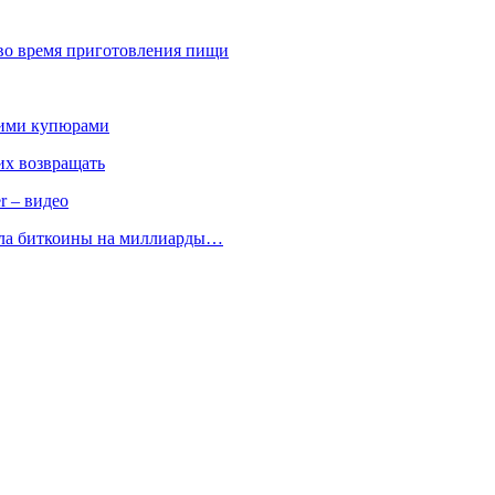
 во время приготовления пищи
кими купюрами
 их возвращать
r – видео
ала биткоины на миллиарды…