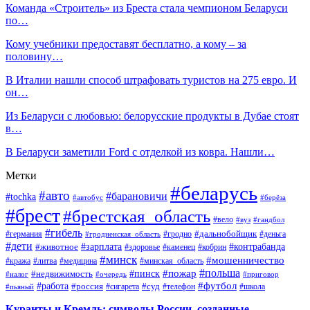
Команда «Строитель» из Бреста стала чемпионом Беларуси
по…
Кому учебники предоставят бесплатно, а кому – за
половину…
В Италии нашли способ штрафовать туристов на 275 евро. И
он…
Из Беларуси с любовью: белорусские продукты в Дубае стоят
в…
В Беларуси заметили Ford с отделкой из ковра. Нашли…
Метки
#беларусь
#авто
#барановичи
#tochka
#автобус
#берёза
#брест
#брестская_область
#вело
#вуз
#гандбол
#гибель
#дальнобойщик
#германия
#гродно
#гродненская_область
#деньга
#дети
#зарплата
#животное
#контрабанда
#здоровье
#каменец
#кобрин
#минск
#мошенничество
#кража
#литва
#медицина
#минская_область
#пожар
#польша
#пинск
#недвижимость
#налог
#приговор
#очередь
#работа
#футбол
#суд
#россия
#телефон
#пьяный
#сигарета
#школа
Куранты и Кремль: символы России, созданные