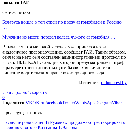
Сейчас читают
Беларусь вошла в топ стран по ввозу автомобилей в Россию.
…
Мужчина из мести порезал колеса чужого автомобиля.…
В начале марта молодой человек уже привлекался за
аналогичное правонарушение, сообщает ГАИ. Таким образом,
сейчас на него был составлен административный протокол по
ч. 5 ст. 18.12 КоАП, санкция которой предусматривает штраф
в размере от пяти до пятнадцати базовых величин или
лишение водительских прав сроком до одного года.
Источник:
onlinebrest.by
#гаи
#гродно
#скорость
0
Поделится
VK
OK.ru
Facebook
Twitter
WhatsApp
Telegram
Viber
Предыдущая запись
Наследие рода Сапег. В Ружанах продолжают реставрировать
часовню Святого Казимира 1792 года