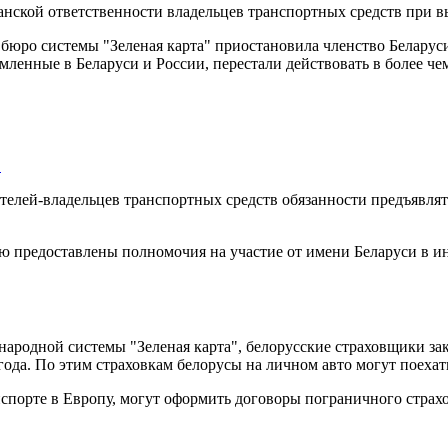
ской ответственности владельцев транспортных средств при вы
 бюро системы "Зеленая карта" приостановила членство Белару
ленные в Беларуси и России, перестали действовать в более че
…
телей-владельцев транспортных средств обязанности предъявлят
ию предоставлены полномочия на участие от имени Беларуси в 
народной системы "Зеленая карта", белорусские страховщики за
 года. По этим страховкам белорусы на личном авто могут поеха
спорте в Европу, могут оформить договоры пограничного страхо