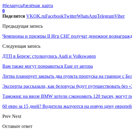
#беларусь
#зелёная_карта
0
Поделится
VK
OK.ru
Facebook
Twitter
WhatsApp
Telegram
Viber
Предыдущая запись
Чемпионы и призеры II Игр СНГ получат денежное вознагражд
Следующая запись
ДТП в Березе: столкнулись Audi и Volkswagen
Вам также могут понравиться
Еще от автора
Литва планирует закрыть два пункта пропуска на границе с Бе
Эксперты рассказали, как белорусы будут путешествовать без 
Таможня: на ввозе BMW хотели сэкономить 120 тысяч, могут п
60 евро за 15 дней? Водители жалуются на новую цену европей
Prev
Next
Оставьте ответ