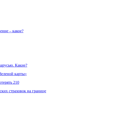
ение – какое?
ларусью. Какие?
«Зеленой карты»
отерять 210
ских страховок на границе