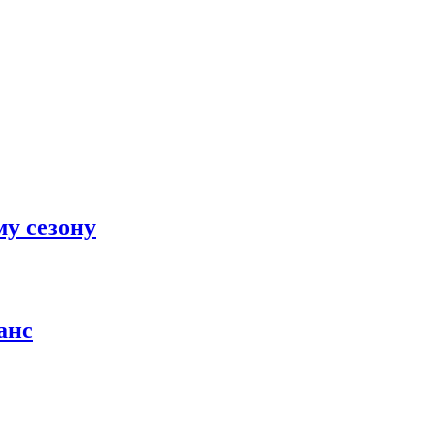
у сезону
анс