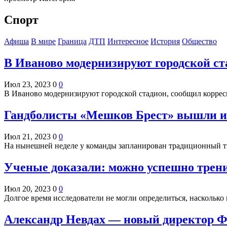
Спорт
Афиша
В мире
Граница
ДТП
Интересное
История
Общество
В Иваново модернизируют городской ст
Июл 23, 2023
0
0
В Иваново модернизируют городской стадион, сообщил корре
Гандболисты «Мешков Брест» вышли из 
Июл 21, 2023
0
0
На нынешней неделе у команды запланирован традиционный ти
Ученые доказали: можно успешно тренир
Июл 20, 2023
0
0
Долгое время исследователи не могли определиться, насколько
Александр Невдах — новый директор 