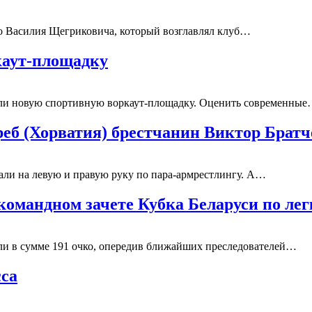
о Василия Щегриковича, который возглавлял клуб…
каут-площадку
рыли новую спортивную воркаут-площадку. Оценить современны
греб (Хорватия) брестчанин Виктор Бра
дали на левую и правую руку по пара-армрестлингу. А…
 командном зачете Кубка Беларуси по ле
али в сумме 191 очко, опередив ближайших преследователей…
сса