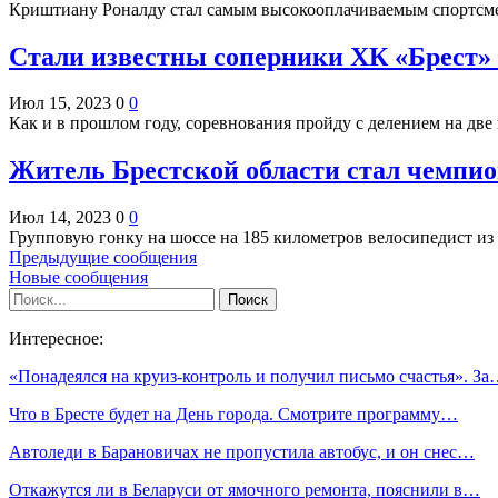
Криштиану Роналду стал самым высокооплачиваемым спортсмен
Стали известны соперники ХК «Брест»
Июл 15, 2023
0
0
Как и в прошлом году, соревнования пройду с делением на дв
Житель Брестской области стал чемпио
Июл 14, 2023
0
0
Групповую гонку на шоссе на 185 километров велосипедист и
Предыдущие сообщения
Новые сообщения
Интересное:
«Понадеялся на круиз-контроль и получил письмо счастья». З
Что в Бресте будет на День города. Смотрите программу…
Автоледи в Барановичах не пропустила автобус, и он снес…
Откажутся ли в Беларуси от ямочного ремонта, пояснили в…