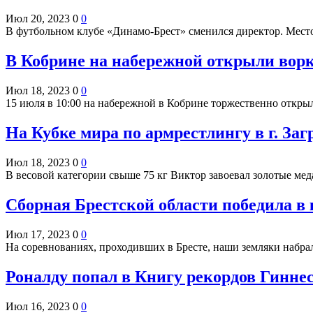
Июл 20, 2023
0
0
В футбольном клубе «Динамо-Брест» сменился директор. Мест
В Кобрине на набережной открыли вор
Июл 18, 2023
0
0
15 июля в 10:00 на набережной в Кобрине торжественно отк
На Кубке мира по армрестлингу в г. За
Июл 18, 2023
0
0
В весовой категории свыше 75 кг Виктор завоевал золотые ме
Сборная Брестской области победила в
Июл 17, 2023
0
0
На соревнованиях, проходивших в Бресте, наши земляки набр
Роналду попал в Книгу рекордов Гинне
Июл 16, 2023
0
0