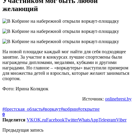
Участником мог быть любой
желающий
На новой площадке каждый мог найти для себя подходящее
занятие. За участие в конкурсах лучшие спортсмены были
награждены дипломами, медалями, кубками и другими
наградами. Но главное – «воркаутеры» выступили примером
для множества детей и взрослых, которые желают заниматься
спортом.
Фото: Ирина Колядюк
Источник:
onlinebrest.by
#брестская_область
#воркаут
#кобрин
#открытие
0
Поделится
VK
OK.ru
Facebook
Twitter
WhatsApp
Telegram
Viber
Предыдущая запись