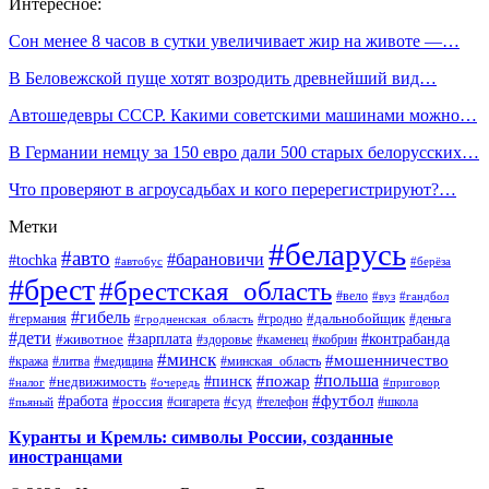
Интересное:
Сон менее 8 часов в сутки увеличивает жир на животе —…
В Беловежской пуще хотят возродить древнейший вид…
Автошедевры СССР. Какими советскими машинами можно…
В Германии немцу за 150 евро дали 500 старых белорусских…
Что проверяют в агроусадьбах и кого перерегистрируют?…
Метки
#беларусь
#авто
#барановичи
#tochka
#автобус
#берёза
#брест
#брестская_область
#вело
#вуз
#гандбол
#гибель
#дальнобойщик
#германия
#гродно
#гродненская_область
#деньга
#дети
#зарплата
#животное
#контрабанда
#здоровье
#каменец
#кобрин
#минск
#мошенничество
#кража
#литва
#медицина
#минская_область
#пожар
#польша
#пинск
#недвижимость
#налог
#приговор
#очередь
#работа
#футбол
#суд
#россия
#телефон
#пьяный
#сигарета
#школа
Куранты и Кремль: символы России, созданные
иностранцами