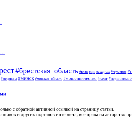
…
да…
рест
#брестская_область
#
#вело
#германия
#вуз
#гандбол
#минск
#мошенничество
#недвижимос
#медицина
#минская_область
#налог
ами
олько с обратной активной ссылкой на страницу статьи.
чников и других порталов интернета, все права на авторство п