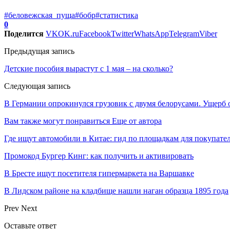
#беловежская_пуща
#бобр
#статистика
0
Поделится
VK
OK.ru
Facebook
Twitter
WhatsApp
Telegram
Viber
Предыдущая запись
Детские пособия вырастут с 1 мая – на сколько?
Следующая запись
В Германии опрокинулcя грузовик с двумя белорусами. Ущерб 
Вам также могут понравиться
Еще от автора
Где ищут автомобили в Китае: гид по площадкам для покупате
Промокод Бургер Кинг: как получить и активировать
В Бресте ищут посетителя гипермаркета на Варшавке
В Лидском районе на кладбище нашли наган образца 1895 года
Prev
Next
Оставьте ответ