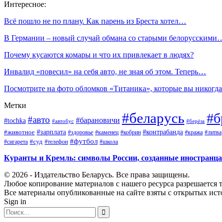
Интересное:
Всё пошло не по плану. Как парень из Бреста хотел…
В Германии – новый случай обмана со старыми белорусскими
Почему кусаются комары и что их привлекает в людях?
Инвалид «повесил» на себя авто, не зная об этом. Теперь…
Посмотрите на фото обломков «Титаника», которые вы никог
Метки
#беларусь
#б
#авто
#барановичи
#tochka
#автобус
#берёза
#зарплата
#животное
#контрабанда
#здоровье
#каменец
#кобрин
#кража
#литва
#футбол
#суд
#телефон
#сигарета
#школа
Куранты и Кремль: символы России, созданные иностранц
© 2026 - Издательство Беларусь. Все права защищены.
Любое копирование материалов с нашего ресурса разрешается т
Все материалы опубликованные на сайте взяты с открытых исто
Sign in