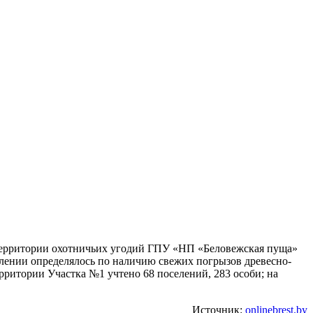
а территории охотничьих угодий ГПУ «НП «Беловежская пуща»
лении определялось по наличию свежих погрызов древесно-
ерритории Участка №1 учтено 68 поселений, 283 особи; на
Источник:
onlinebrest.by