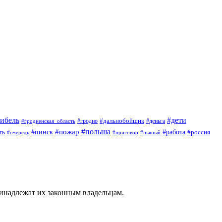
гибель
#дети
#дальнобойщик
#гродно
#гродненская_область
#деньга
#пожар
#польша
#пинск
#работа
ть
#россия
#приговор
#пьяный
#очередь
ринадлежат их законным владельцам.