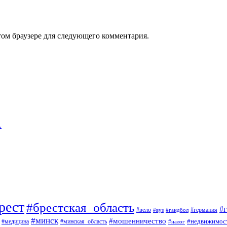
том браузере для следующего комментария.
…
рест
#брестская_область
#
#вело
#германия
#вуз
#гандбол
#минск
#мошенничество
#недвижимос
#медицина
#минская_область
#налог