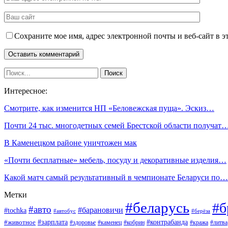
Сохраните мое имя, адрес электронной почты и веб-сайт в э
Интересное:
Смотрите, как изменится НП «Беловежская пуща». Эскиз…
Почти 24 тыс. многодетных семей Брестской области получат
В Каменецком районе уничтожен мак
«Почти бесплатные» мебель, посуду и декоративные изделия…
Какой матч самый результативный в чемпионате Беларуси по…
Метки
#беларусь
#б
#авто
#барановичи
#tochka
#автобус
#берёза
#зарплата
#животное
#контрабанда
#здоровье
#каменец
#кобрин
#кража
#литва