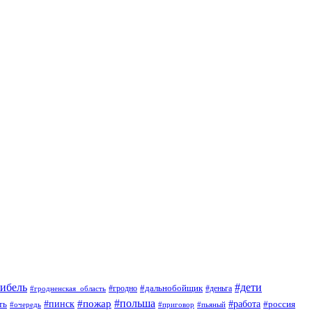
гибель
#дети
#дальнобойщик
#гродно
#гродненская_область
#деньга
#пожар
#польша
#пинск
#работа
ть
#россия
#приговор
#пьяный
#очередь