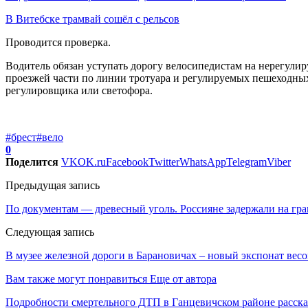
В Витебске трамвай сошёл с рельсов
Проводится проверка.
Водитель обязан уступать дорогу велосипедистам на нерегули
проезжей части по линии тротуара и регулируемых пешеходны
регулировщика или светофора.
#брест
#вело
0
Поделится
VK
OK.ru
Facebook
Twitter
WhatsApp
Telegram
Viber
Предыдущая запись
По документам — древесный уголь. Россияне задержали на гра
Следующая запись
В музее железной дороги в Барановичах – новый экспонат весо
Вам также могут понравиться
Еще от автора
Подробности смертельного ДТП в Ганцевичском районе расск