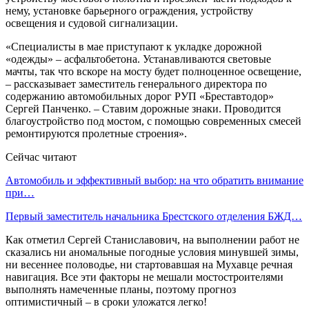
нему, установке барьерного ограждения, устройству
освещения и судовой сигнализации.
«Специалисты в мае приступают к укладке дорожной
«одежды» – асфальтобетона. Устанавливаются световые
мачты, так что вскоре на мосту будет полноценное освещение,
– рассказывает заместитель генерального директора по
содержанию автомобильных дорог РУП «Бреставтодор»
Сергей Панченко. – Ставим дорожные знаки. Проводится
благоустройство под мостом, с помощью современных смесей
ремонтируются пролетные строения».
Сейчас читают
Автомобиль и эффективный выбор: на что обратить внимание
при…
Первый заместитель начальника Брестского отделения БЖД…
Как отметил Сергей Станиславович, на выполнении работ не
сказались ни аномальные погодные условия минувшей зимы,
ни весеннее половодье, ни стартовавшая на Мухавце речная
навигация. Все эти факторы не мешали мостостроителями
выполнять намеченные планы, поэтому прогноз
оптимистичный – в сроки уложатся легко!