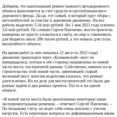
Добавим, что капитальный ремонт важного автодорожного
объекта выполняется за счет средств из республиканского
дорожного фонда. Да-да, тот самый, в который идут сборы с
автолюбителей за участие в дорожном движении. На все
работы выделено 5,34 млн рублей. На 1 мая 2023 года освоено
3,6 млн рублей. По словам Сергея Панченко, мостостроители
намерены не просто уложиться в смету, но еще и сэкономить
для бюджета около 200 тысяч рублей, а это немало для столь
масштабного объекта.
На время работ (а они начались 22 августа 2022 года)
движение транспорта через «Бульковский» мост не
прекращалось: потоки в обе стороны направлены по новой
части моста, построенной раньше. Собственно, именно из-за
строительства этой новой части, заменившей старый
железный мост, многим водителям казалось, что ремонт
длится вечно. Но на деле для мостостроителей это были две
разные задачи и два разных проекта. Пусть и на одном
объекте.
«В новой части моста были реализованы некоторые наши
экспериментальные решения, – отмечает Сергей Панченко. –
По большому счету, он ведет себя очень неплохо с учетом
нагрузок. Есть некоторые вопросы по деформационным швам,