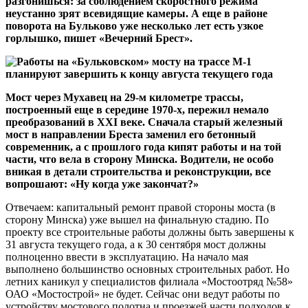
разгонишься: за соблюдением скоростного режима
неустанно зрят всевидящие камеры. А еще в районе
поворота на Бульково уже несколько лет есть узкое
горлышко, пишет «Вечерний Брест».
Мост через Мухавец на 29-м километре трассы,
построенный еще в середине 1970-х, пережил немало
преобразований в XXI веке. Сначала старый железный
мост в направлении Бреста заменил его бетонный
современник, а с прошлого года кипят работы и на той
части, что вела в сторону Минска.
Водители, не особо
вникая в детали строительства и реконструкции, все
вопрошают: «Ну когда уже закончат?»
Отвечаем: капитальный ремонт правой стороны моста (в
сторону Минска) уже вышел на финальную стадию. По
проекту все строительные работы должны быть завершены к
31 августа текущего года, а к 30 сентября мост должны
полноценно ввести в эксплуатацию. На начало мая
выполнено большинство основных строительных работ. Но
летних каникул у специалистов филиала «Мостоотряд №58»
ОАО «Мостострой» не будет. Сейчас они ведут работы по
устройству мостового полотна и проезжей части подходов к