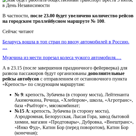
В частности,
после 23.00 будет увеличено количество рейсов
на городском троллейбусном маршруте № 100
.
Сейчас читают
Беларусь вошла в топ стран по ввозу автомобилей в Россию.
…
Мужчина из мести порезал колеса чужого автомобиля.…
А в 23.15 (после завершения праздничного фейерверка) для
развоза пассажиров будут организованы
дополнительные
рейсы автобусов
с отправлением от остановочного пункта
«Крепость» по следующим маршрутам:
№ 9
: крепость, Зубачева (в сторону моста), Лейтенанта
Акимочкина, Речица, «Хлебпром», школа, «Агротранс»,
база «Рыбторг», мясокомбинат;
№15 А
: крепость, Зубачева (в сторону моста),
Аэродромная, Белорусская, Лысая Гора, завод бытовой
химии, магазин «Продтовары», Дубровка, «Внештранс»,
«Инко Фуд», Катин Бор (перед поворотом), Катин Бор
(конечная);