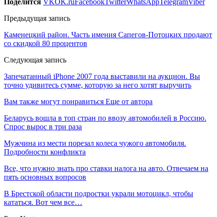
Поделится
VK
OK.ru
Facebook
Twitter
WhatsApp
Telegram
Viber
Предыдущая запись
Каменецкий район. Часть имения Сапегов-Потоцких продают
со скидкой 80 процентов
Следующая запись
Запечатанный iPhone 2007 года выставили на аукцион. Вы
точно удивитесь сумме, которую за него хотят выручить
Вам также могут понравиться
Еще от автора
Беларусь вошла в топ стран по ввозу автомобилей в Россию.
Спрос вырос в три раза
Мужчина из мести порезал колеса чужого автомобиля.
Подробности конфликта
Все, что нужно знать про ставки налога на авто. Отвечаем на
пять основных вопросов
В Брестской области подростки украли мотоцикл, чтобы
кататься. Вот чем все…