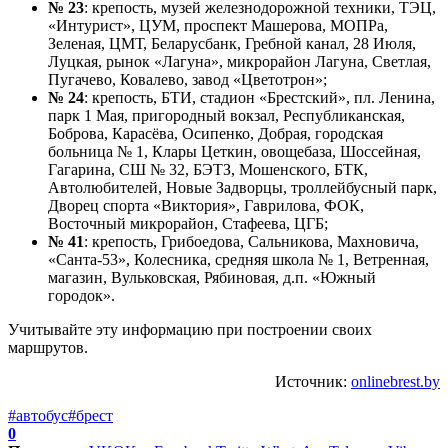
№ 23
: крепость, музей железнодорожной техники, ТЭЦ,
«Интурист», ЦУМ, проспект Машерова, МОПРа,
Зеленая, ЦМТ, Беларусбанк, Гребной канал, 28 Июля,
Луцкая, рынок «Лагуна», микрорайон Лагуна, Светлая,
Пугачево, Ковалево, завод «Цветотрон»;
№ 24
: крепость, БТИ, стадион «Брестский», пл. Ленина,
парк 1 Мая, пригородный вокзал, Республиканская,
Боброва, Карасёва, Осипенко, Добрая, городская
больница № 1, Клары Цеткин, овощебаза, Шоссейная,
Гагарина, СШ № 32, БЭТЗ, Мошенского, БТК,
Автолюбителей, Новые Задворцы, троллейбусный парк,
Дворец спорта «Виктория», Гаврилова, ФОК,
Восточный микрорайон, Стафеева, ЦГБ;
№ 41
: крепость, Грибоедова, Сальникова, Махновича,
«Санта-53», Колесника, средняя школа № 1, Ветренная,
магазин, Вульковская, Рябиновая, д.п. «Южный
городок».
Учитывайте эту информацию при построении своих
маршрутов.
Источник:
onlinebrest.by
#автобус
#брест
0