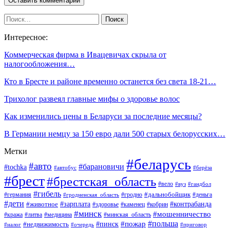
Интересное:
Коммерческая фирма в Ивацевичах скрыла от
налогообложения…
Кто в Бресте и районе временно останется без света 18-21…
Трихолог развеял главные мифы о здоровье волос
Как изменились цены в Беларуси за последние месяцы?
В Германии немцу за 150 евро дали 500 старых белорусских…
Метки
#беларусь
#авто
#барановичи
#tochka
#автобус
#берёза
#брест
#брестская_область
#вело
#вуз
#гандбол
#гибель
#дальнобойщик
#германия
#гродно
#гродненская_область
#деньга
#дети
#зарплата
#животное
#контрабанда
#здоровье
#каменец
#кобрин
#минск
#мошенничество
#кража
#литва
#медицина
#минская_область
#пожар
#польша
#пинск
#недвижимость
#налог
#приговор
#очередь