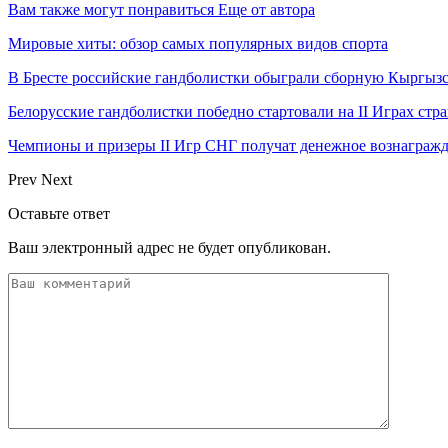
Вам также могут понравиться
Еще от автора
Мировые хиты: обзор самых популярных видов спорта
В Бресте российские гандболистки обыграли сборную Кыргызс
Белорусские гандболистки победно стартовали на II Играх стр
Чемпионы и призеры II Игр СНГ получат денежное вознагражд
Prev
Next
Оставьте ответ
Ваш электронный адрес не будет опубликован.