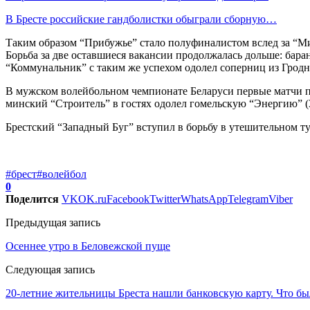
В Бресте российские гандболистки обыграли сборную…
Таким образом “Прибужье” стало полуфиналистом вслед за “М
Борьба за две оставшиеся вакансии продолжалась дольше: бар
“Коммунальник” с таким же успехом одолел соперниц из Гродн
В мужском волейбольном чемпионате Беларуси первые матчи п
минский “Строитель” в гостях одолел гомельскую “Энергию” (3
Брестский “Западный Буг” вступил в борьбу в утешительном турн
#брест
#волейбол
0
Поделится
VK
OK.ru
Facebook
Twitter
WhatsApp
Telegram
Viber
Предыдущая запись
Осеннее утро в Беловежской пуще
Следующая запись
20-летние жительницы Бреста нашли банковскую карту. Что бы