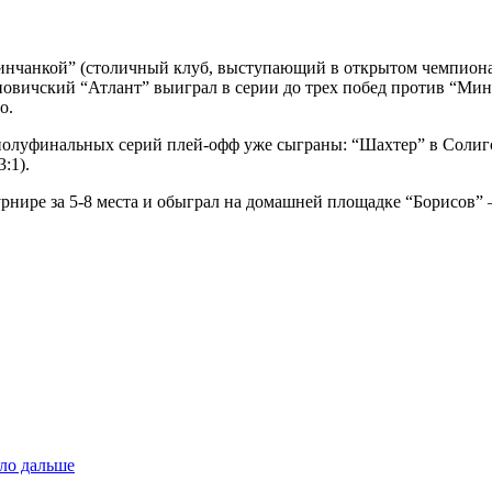
инчанкой” (столичный клуб, выступающий в открытом чемпионат
ановичский “Атлант” выиграл в серии до трех побед против “Мин
о.
олуфинальных серий плей-офф уже сыграны: “Шахтер” в Солигор
:1).
ире за 5-8 места и обыграл на домашней площадке “Борисов” – 3:
ло дальше