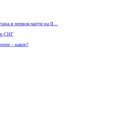
тана в первом матче на II…
ан СНГ
ение – какое?