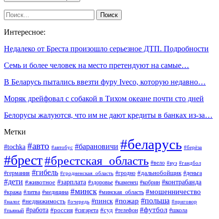
Интересное:
Недалеко от Бреста произошло серьезное ДТП. Подробности
Семь и более человек на место претендуют на самые…
В Беларусь пытались ввезти фуру Iveco, которую недавно…
Моряк дрейфовал с собакой в Тихом океане почти сто дней
Белорусы жалуются, что им не дают кредиты в банках из-за…
Метки
#беларусь
#авто
#барановичи
#tochka
#автобус
#берёза
#брест
#брестская_область
#вело
#вуз
#гандбол
#гибель
#дальнобойщик
#германия
#гродно
#гродненская_область
#деньга
#дети
#зарплата
#животное
#контрабанда
#здоровье
#каменец
#кобрин
#минск
#мошенничество
#кража
#литва
#медицина
#минская_область
#пожар
#польша
#пинск
#недвижимость
#налог
#приговор
#очередь
#работа
#футбол
#суд
#россия
#телефон
#пьяный
#сигарета
#школа