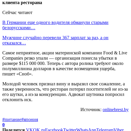
Сейчас читают
В Германии еще одного водителя обманули старыми
белорусскими…
Мужчине случайно перевели 367 зарплат за раз, а он
отказался…
Самое неприятное, акции материнской компании Food & Live
Companies резко упали — организация понесла убытки в
размере $115 000 000. Теперь с автора ролика требуют около
полумиллиона долларов в качестве возмещения ущерба,
пишет «Сноб».
Молодой человек признал вину и выразил свое сожаление, а
также уверенность, что ресторан потерял посетителей не из-за
его шутки, а из-за конкуренции. Адвокат шутника попросил
отклонить иск.
Источник:
onlinebrest.by
#питание
#япония
0
Поделится
VK
OK.ru
Facebook
Twitter
WhatsApp
Telegram
Viber