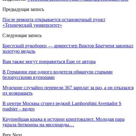
Предыдущая запись
После ремонта открывается остановочный пункт
«Технический университет»
Следующая запись
Брестский рукоборец — армрестлер Виктор Братченя завоевал
золотую медаль
Вам также могут понравиться
Еще от автора
В Германии еще одного водителя обманули старыми
белорусскими купюрами
Мужчине случайно перевели 367 зарплат за раз, а он отказался
их возвращать
В центре Москвы сгорел редкий Lamborghini Aventador S
roadster – видео
Крупнейшая кража в истории криптовалют. Молодая пара
украла биткоины на миллиарды…
Prev
Next