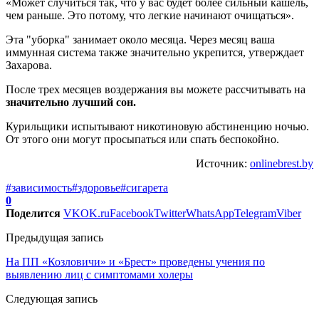
«Может случиться так, что у вас будет более сильный кашель,
чем раньше. Это потому, что легкие начинают очищаться».
Эта "уборка" занимает около месяца. Через месяц ваша
иммунная система также значительно укрепится, утверждает
Захарова.
После трех месяцев воздержания вы можете рассчитывать на
значительно лучший сон.
Курильщики испытывают никотиновую абстиненцию ночью.
От этого они могут просыпаться или спать беспокойно.
Источник:
onlinebrest.by
#зависимость
#здоровье
#сигарета
0
Поделится
VK
OK.ru
Facebook
Twitter
WhatsApp
Telegram
Viber
Предыдущая запись
На ПП «Козловичи» и «Брест» проведены учения по
выявлению лиц с симптомами холеры
Следующая запись