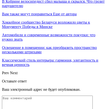
В Кобрине велосипедист сбил малыша и скрылся. Что грозит
нарушителю
Вам также могут понравиться
Еще от автора
Хоккейное сообщество Беларуси возложило цветы к
Монументу Победы в Минске
Автомобили и современные возможности покупки: что
нужно знать
Освещение в помещении: как преобразить пространство
несколькими штрихами
Классический стиль интерьера: гармония, элегантность и
вечная ценность
Prev
Next
Оставьте ответ
Ваш электронный адрес не будет опубликован.