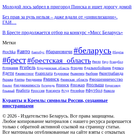
Молодой лось забрел в пригород Пинска и ищет дорогу домой
Без прав за руль нельзя – даже вдали от «цивилизации».
ГАИ…
В Бресте продолжается отбор на конкурс «Мисс Беларусь»
Метки
#беларусь
#авто
#барановичи
#tochka
#автобус
#берёза
#брест
#брестская_область
#вело
#вуз
#гандбол
#гибель
#дальнобойщик
#германия
#гродно
#гродненская_область
#деньга
#дети
#зарплата
#животное
#контрабанда
#здоровье
#каменец
#кобрин
#минск
#мошенничество
#кража
#литва
#медицина
#минская_область
#пожар
#польша
#пинск
#недвижимость
#налог
#приговор
#очередь
#работа
#футбол
#суд
#россия
#телефон
#пьяный
#сигарета
#школа
Куранты и Кремль: символы России, созданные
иностранцами
© 2026 - Издательство Беларусь. Все права защищены.
Любое копирование материалов с нашего ресурса разрешается
только с обратной активной ссылкой на страницу статьи.
Все материалы опубликованные на сайте взяты с открытых