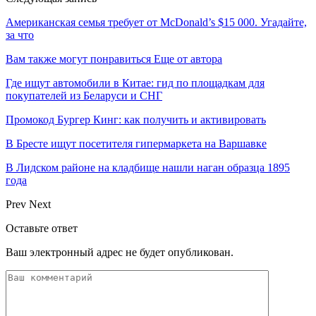
Американская семья требует от McDonald’s $15 000. Угадайте,
за что
Вам также могут понравиться
Еще от автора
Где ищут автомобили в Китае: гид по площадкам для
покупателей из Беларуси и СНГ
Промокод Бургер Кинг: как получить и активировать
В Бресте ищут посетителя гипермаркета на Варшавке
В Лидском районе на кладбище нашли наган образца 1895
года
Prev
Next
Оставьте ответ
Ваш электронный адрес не будет опубликован.