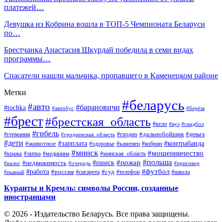
платежей…
Девушка из Кобрина вошла в ТОП-5 Чемпионата Беларуси
по…
Брестчанка Анастасия Шкурдай победила в семи видах
программы…
Спасатели нашли мальчика, пропавшего в Каменецком районе
Метки
#беларусь
#авто
#барановичи
#tochka
#автобус
#берёза
#брест
#брестская_область
#вело
#вуз
#гандбол
#гибель
#дальнобойщик
#германия
#гродно
#гродненская_область
#деньга
#дети
#зарплата
#животное
#контрабанда
#здоровье
#каменец
#кобрин
#минск
#мошенничество
#кража
#литва
#медицина
#минская_область
#пожар
#польша
#пинск
#недвижимость
#налог
#приговор
#очередь
#работа
#футбол
#суд
#россия
#телефон
#пьяный
#сигарета
#школа
Куранты и Кремль: символы России, созданные
иностранцами
© 2026 - Издательство Беларусь. Все права защищены.