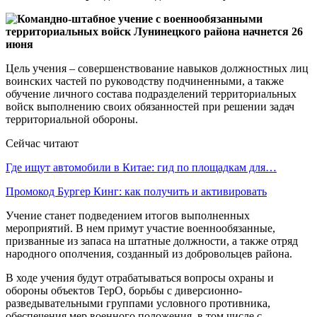
Цель учения – совершенствование навыков должностных лиц
воинских частей по руководству подчиненными, а также
обучение личного состава подразделений территориальных
войск выполнению своих обязанностей при решении задач
территориальной обороны.
Сейчас читают
Где ищут автомобили в Китае: гид по площадкам для…
Промокод Бургер Кинг: как получить и активировать
Учение станет подведением итогов выполненных
мероприятий. В нем примут участие военнообязанные,
призванные из запаса на штатные должности, а также отряд
народного ополчения, созданный из добровольцев района.
В ходе учения будут отрабатываться вопросы охраны и
обороны объектов ТерО, борьбы с диверсионно-
разведывательными группами условного противника,
обеспечения мер военного положения, в том числе с