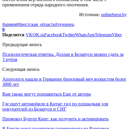
применением отряда народного ополчения.
Источник:
onlinebrest.by
#армия
#брестская_область
#лунинец
0
Поделится
VK
OK.ru
Facebook
Twitter
WhatsApp
Telegram
Viber
Предыдущая запись
Психологическая отметка. Доллар в Беларуси можно сдать за
3 рубля
Следующая запись
Археологи нашли в Германии бронзовый меч возрастом более
3000 лет
Вам также могут понравиться
Еще от автора
Где ищут автомобили в Китае: гид по площадкам для
покупателей из Беларуси и СНГ
Промокод Бургер Кинг: как получить и активировать
В Бресте ищут посетителя гипермаркета на Варшавке