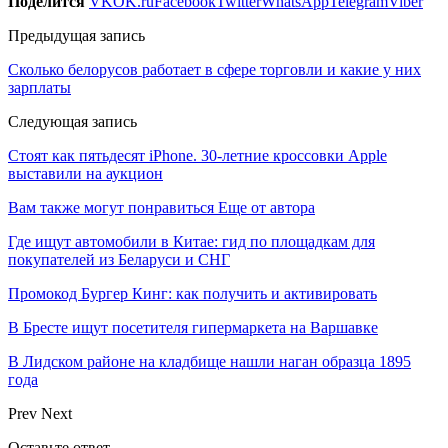
Поделится
VK
OK.ru
Facebook
Twitter
WhatsApp
Telegram
Viber
Предыдущая запись
Сколько белорусов работает в сфере торговли и какие у них
зарплаты
Следующая запись
Стоят как пятьдесят iPhone. 30-летние кроссовки Apple
выставили на аукцион
Вам также могут понравиться
Еще от автора
Где ищут автомобили в Китае: гид по площадкам для
покупателей из Беларуси и СНГ
Промокод Бургер Кинг: как получить и активировать
В Бресте ищут посетителя гипермаркета на Варшавке
В Лидском районе на кладбище нашли наган образца 1895
года
Prev
Next
Оставьте ответ