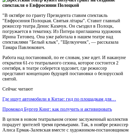
"В октябре по гранту Президента ставим спектакль
"Евфросиния Полоцкая. Святыя літары". Ставит главный
режиссер театра Денис Казачук. Он съездил в Полоцк,
погружается в тематику. Из Питера приглашена художник
Ирина Титовец. Она уже работала в нашем театре над
спектаклями "Белый клык", "Щелкунчик", — рассказала
Тамара Павлюкович.
Работа над постановкой, по ее словам, уже идет. И накануне
открытия 61-го театрального сезона, которое состоится 2
сентября, в театре соберется худсовет, где режиссер
представит концепцию будущей постановки о белорусской
святой.
Сейчас читают
Где ищут автомобили в Китае: гид по площадкам для…
Промокод Бургер Кинг: как получить и активировать
В целом в новом театральном сезоне заслуженный коллектив
порадует зрителей тремя премьерами. Так, в ноябре режиссер
Алиса Ермак-Залевская вместе с художником-постановщиком