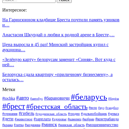
Интересное:
На Гарнизонном кладбище Бреста почтили память узников
и…
Анастасия Шкурдай о любви к родной арене в Бресте,…
Цена выросла в 45 раз! Минский застройщик купил с
аукциона…
«Зелёную карту» белорусам заменит «Синяя». Вот куда с
ней…
Белоруска сдала квартиру «приличному бизнесмену», а
осталась…
Метки
#беларусь
#авто
#барановичи
#tochka
#автобус
#берёза
#брест
#брестская_область
#вело
#вуз
#гандбол
#гибель
#дальнобойщик
#германия
#гродно
#гродненская_область
#деньга
#дети
#зарплата
#животное
#контрабанда
#здоровье
#каменец
#кобрин
#минск
#мошенничество
#кража
#литва
#медицина
#минская_область