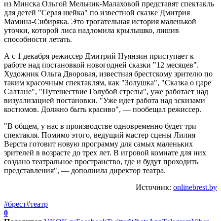
из Минска Ольгой Мельник-Малаховой представят спектакль
для детей "Серая шейка" по известной сказке Дмитрия
Мамина-Сибиряка. Это трогательная история маленькой
уточки, которой лиса надломила крылышко, лишив
способности летать.
А с 1 декабря режиссер Дмитрий Нуянзин приступает к
работе над постановкой новогодней сказки "12 месяцев".
Художник Ольга Дворовая, известная брестскому зрителю по
таким красочным спектаклям, как "Золушка", "Сказка о царе
Салтане", "Путешествие Голубой стрелы", уже работает над
визуализацией постановки. "Уже идет работа над эскизами
костюмов. Должно быть красиво", — пообещал режиссер.
"В общем, у нас в производстве одновременно будет три
спектакля. Помимо этого, ведущий мастер сцены Лилия
Верста готовит новую программу для самых маленьких
зрителей в возрасте до трех лет. В игровой комнате для них
создано театральное пространство, где и будут проходить
представления", — дополнила директор театра.
Источник:
onlinebrest.by
#брест
#театр
0