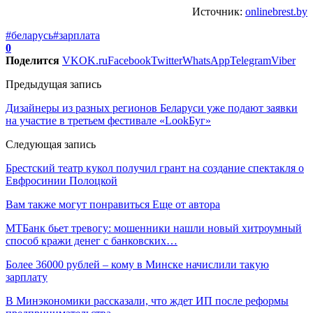
Источник:
onlinebrest.by
#беларусь
#зарплата
0
Поделится
VK
OK.ru
Facebook
Twitter
WhatsApp
Telegram
Viber
Предыдущая запись
Дизайнеры из разных регионов Беларуси уже подают заявки
на участие в третьем фестивале «LookБуг»
Следующая запись
Брестский театр кукол получил грант на создание спектакля о
Евфросинии Полоцкой
Вам также могут понравиться
Еще от автора
МТБанк бьет тревогу: мошенники нашли новый хитроумный
способ кражи денег с банковских…
Более 36000 рублей – кому в Минске начислили такую
зарплату
В Минэкономики рассказали, что ждет ИП после реформы