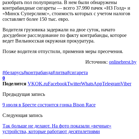
разобрать пол полуприцепа. В нем были обнаружены
контрабандные сигареты — всего 37.990 пачек «НЗ Голд» и
«Минск Суперслимс», стоимость которых с учетом налогов
составляет более 150 тыс. евро.
Водителя грузовика задержали на двое суток, начато
досудебное расследование по факту контрабанды, которое
ведет Вильнюсская окружная прокуратура.
Позже водителя отпустили, применив меры пресечения.
Источник:
onlinebrest.by
#беларусь
#контрабанда
#литва
#сигарета
0
Поделится
VK
OK.ru
Facebook
Twitter
WhatsApp
Telegram
Viber
Предыдущая запись
9 июля в Бресте состоится гонка Bison Race
Следующая запись
Так больше не делают. На фото показали «вечные»
устройства, которые работают десятилетиями