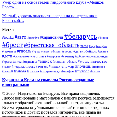
Умер один из основателей гандбольного клуба «Мешков
Брест»…
Желтый уровень опасности введен на понедельник в
Брестской…
Метки
#беларусь
#авто
#барановичи
#tochka
#автобус
#берёза
#брест
#брестская_область
#вело
#вуз
#гандбол
#гибель
#дальнобойщик
#германия
#гродно
#гродненская_область
#деньга
#дети
#зарплата
#животное
#контрабанда
#здоровье
#каменец
#кобрин
#минск
#мошенничество
#кража
#литва
#медицина
#минская_область
#пожар
#польша
#пинск
#недвижимость
#налог
#приговор
#очередь
#работа
#футбол
#суд
#россия
#телефон
#пьяный
#сигарета
#школа
Куранты и Кремль: символы России, созданные
иностранцами
© 2026 - Издательство Беларусь. Все права защищены.
Любое копирование материалов с нашего ресурса разрешается
только с обратной активной ссылкой на страницу статьи.
Все материалы опубликованные на сайте взяты с открытых
источников и других порталов интернета, все права на
авторство принадлежат их законным владельцам.