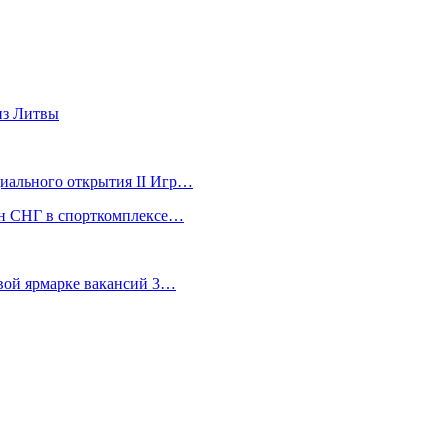
из Литвы
ициального открытия II Игр…
ран СНГ в спорткомплексе…
евой ярмарке вакансий 3…