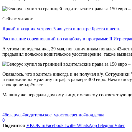
Сейчас читают
Яркий праздник устроят 5 августа в центре Бреста в честь…
Расписание соревнований по гандболу в программе II Игр стр
А утром понедельника, 29 мая, пограничникам попался 43-лет
предъявил польское водительское удостоверение, также вызвав
Оказалось, что водитель никогда и не получал в/у. Сотрудни
и наложили на мужчину штраф в размере 300 евро. Начато досу
срок до четырёх лет.
Машину же передали другому лицу, имевшему соответствующи
#беларусь
#водительское_удостоверение
#подделка
0
Поделится
VK
OK.ru
Facebook
Twitter
WhatsApp
Telegram
Viber