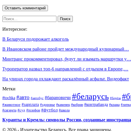
Интересное:
В Беларуси подорожает алкоголь
В Ивановском районе пройдет международный кулинарный…
Минтранс прокомментировал, будут ли изымать маршрутки у
Туроператор назвал топ-6 направлений с отдыхом в Европе,…
На улицах города охлаждают раскалённый асфальт. Видеофакт
Метки
#беларусь
#б
#авто
#барановичи
#tochka
#автобус
#берёза
#зарплата
#животное
#контрабанда
#здоровье
#каменец
#кобрин
#кража
#литва
#футбол
#суд
#телефон
#сигарета
#школа
Куранты и Кремль: символы России, созданные иностранц
© 2026 - Издательство Беларусь. Все права защищены.