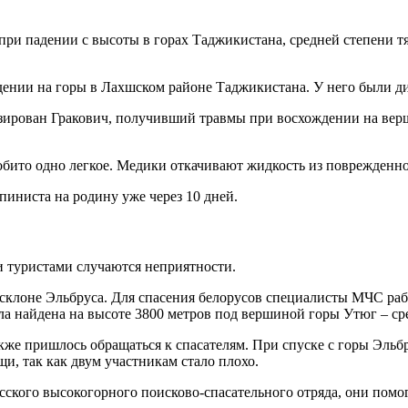
при падении с высоты в горах Таджикистана, средней степени т
дении на горы в Лахшском районе Таджикистана. У него были д
зирован Гракович, получивший травмы при восхождении на верш
робито одно легкое. Медики откачивают жидкость из поврежденно
пиниста на родину уже через 10 дней.
ми туристами случаются неприятности.
 склоне Эльбруса. Для спасения белорусов специалисты МЧС рабо
ла найдена на высоте 3800 метров под вершиной горы Утюг – ср
же пришлось обращаться к спасателям. При спуске с горы Эльбру
и, так как двум участникам стало плохо.
ского высокогорного поисково-спасательного отряда, они помог