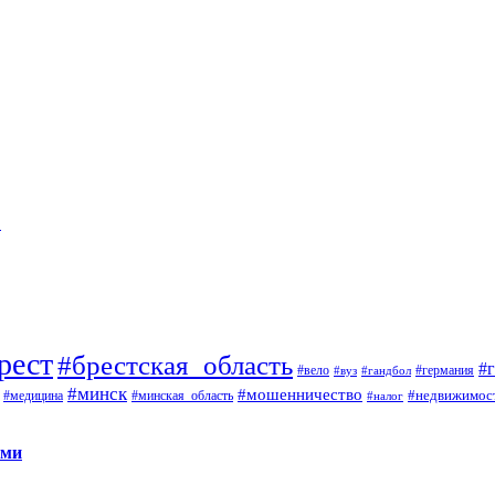
…
рест
#брестская_область
#
#вело
#германия
#вуз
#гандбол
#минск
#мошенничество
#недвижимос
#медицина
#минская_область
#налог
ами