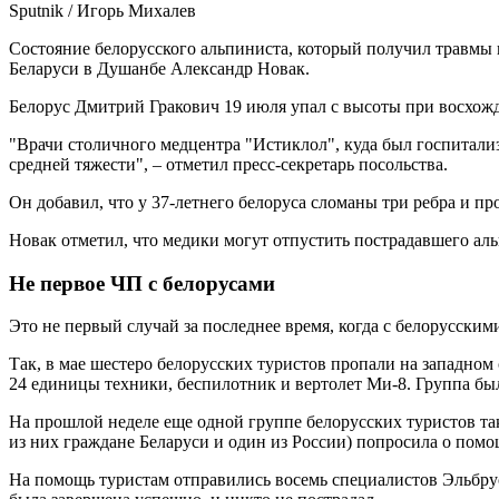
Sputnik / Игорь Михалев
Состояние белорусского альпиниста, который получил травмы 
Беларуси в Душанбе Александр Новак.
Белорус Дмитрий Гракович 19 июля упал с высоты при восхож
"Врачи столичного медцентра "Истиклол", куда был госпитали
средней тяжести", – отметил пресс-секретарь посольства.
Он добавил, что у 37-летнего белоруса сломаны три ребра и п
Новак отметил, что медики могут отпустить пострадавшего аль
Не первое ЧП с белорусами
Это не первый случай за последнее время, когда с белорусски
Так, в мае шестеро белорусских туристов пропали на западном
24 единицы техники, беспилотник и вертолет Ми-8. Группа бы
На прошлой неделе еще одной группе белорусских туристов так
из них граждане Беларуси и один из России) попросила о помощ
На помощь туристам отправились восемь специалистов Эльбрус