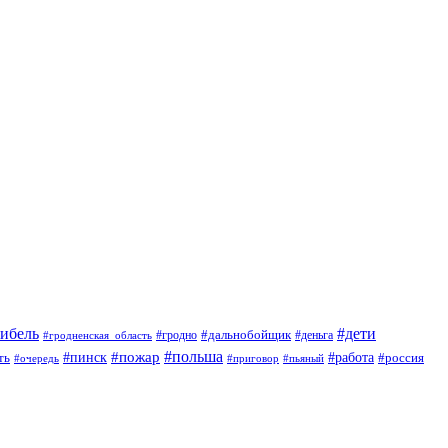
гибель
#дети
#дальнобойщик
#гродно
#гродненская_область
#деньга
#пожар
#польша
#пинск
#работа
ть
#россия
#приговор
#пьяный
#очередь