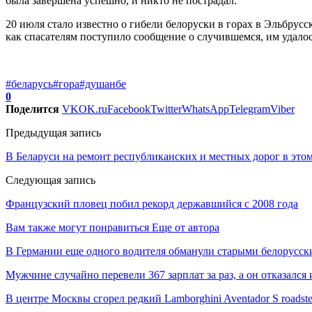
была завершена успешно, и никто не пострадал.
20 июля стало известно о гибели белоруски в горах в Эльбрус
как спасателям поступило сообщение о случившемся, им удалос
#беларусь
#гора
#душанбе
0
Поделится
VK
OK.ru
Facebook
Twitter
WhatsApp
Telegram
Viber
Предыдущая запись
В Беларуси на ремонт республиканских и местных дорог в это
Следующая запись
Французский пловец побил рекорд державшийся с 2008 года
Вам также могут понравиться
Еще от автора
В Германии еще одного водителя обманули старыми белорусс
Мужчине случайно перевели 367 зарплат за раз, а он отказался
В центре Москвы сгорел редкий Lamborghini Aventador S roadste