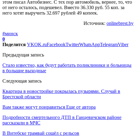
этом писал Автобизнес. С тех пор автомобиль, вернее, то, что
от него осталось, подешевел. Вместо 36.330 руб. 55 коп. за
него хотят выручить 32.697 рублей 49 копеек.
Источник:
onlinebrest.by
#минск
0
Поделится
VK
OK.ru
Facebook
Twitter
WhatsApp
Telegram
Viber
Предыдущая запись
Стало известно, как будут работать поликлиники и больницы
в большие выходные
Следующая запись
Квартира в новостройке покрылась пузырями. Случай в
Брестской области
Вам также могут понравиться
Еще от автора
Подробности смертельного ДТП в Ганцевичском районе
рассказали в МЧС
В Витебске трамвай сошёл с рельсов