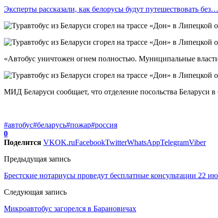
Эксперты рассказали, как белорусы будут путешествовать без
«Автобус уничтожен огнем полностью. Муниципальные власти 
МИД Беларуси сообщает, что отделение посольства Беларуси в
#автобус
#беларусь
#пожар
#россия
0
Поделится
VK
OK.ru
Facebook
Twitter
WhatsApp
Telegram
Viber
Предыдущая запись
Брестские нотариусы проведут бесплатные консультации 22 и
Следующая запись
Микроавтобус загорелся в Барановичах